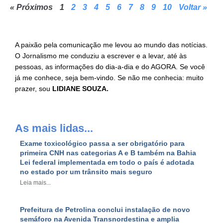
« Próximos
1
2
3
4
5
6
7
8
9
10
Voltar »
A paixão pela comunicação me levou ao mundo das notícias.
O Jornalismo me conduziu a escrever e a levar, até às
pessoas, as informações do dia-a-dia e do AGORA. Se você
já me conhece, seja bem-vindo. Se não me conhecia: muito
prazer, sou
LIDIANE SOUZA.
As mais lidas...
Exame toxicológico passa a ser obrigatório para
primeira CNH nas categorias A e B também na Bahia
Lei federal implementada em todo o país é adotada
no estado por um trânsito mais seguro
Leia mais...
Prefeitura de Petrolina conclui instalação de novo
semáforo na Avenida Transnordestina e amplia