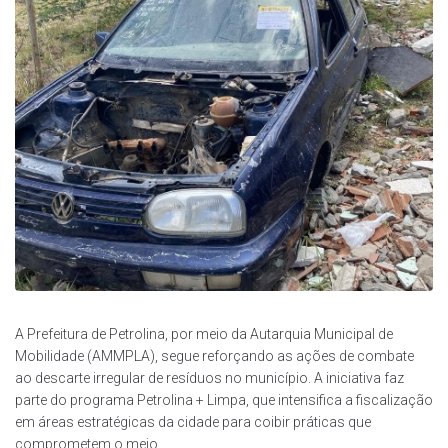
A Prefeitura de Petrolina, por meio da Autarquia Municipal de
Mobilidade (AMMPLA), segue reforçando as ações de combate
ao descarte irregular de resíduos no município. A iniciativa faz
parte do programa Petrolina + Limpa, que intensifica a fiscalização
em áreas estratégicas da cidade para coibir práticas que
comprometem o meio...