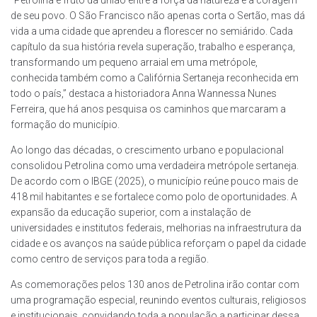
“Petrolina é fruto da união entre a força da natureza e a coragem
de seu povo. O São Francisco não apenas corta o Sertão, mas dá
vida a uma cidade que aprendeu a florescer no semiárido. Cada
capítulo da sua história revela superação, trabalho e esperança,
transformando um pequeno arraial em uma metrópole,
conhecida também como a Califórnia Sertaneja reconhecida em
todo o país,” destaca a historiadora Anna Wannessa Nunes
Ferreira, que há anos pesquisa os caminhos que marcaram a
formação do município.
Ao longo das décadas, o crescimento urbano e populacional
consolidou Petrolina como uma verdadeira metrópole sertaneja.
De acordo com o IBGE (2025), o município reúne pouco mais de
418 mil habitantes e se fortalece como polo de oportunidades. A
expansão da educação superior, com a instalação de
universidades e institutos federais, melhorias na infraestrutura da
cidade e os avanços na saúde pública reforçam o papel da cidade
como centro de serviços para toda a região.
As comemorações pelos 130 anos de Petrolina irão contar com
uma programação especial, reunindo eventos culturais, religiosos
e institucionais, convidando toda a população a participar dessa