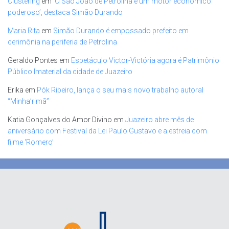
Clustering
em
‘O São João de Petrolina é um motor econômico
poderoso’, destaca Simão Durando
Maria Rita
em
Simão Durando é empossado prefeito em
cerimônia na periferia de Petrolina
Geraldo Pontes
em
Espetáculo Victor-Victória agora é Patrimônio
Público Imaterial da cidade de Juazeiro
Erika
em
Pók Ribeiro, lança o seu mais novo trabalho autoral
“Minha’rimã”
Katia Gonçalves do Amor Divino
em
Juazeiro abre mês de
aniversário com Festival da Lei Paulo Gustavo e a estreia com
filme ‘Romero’