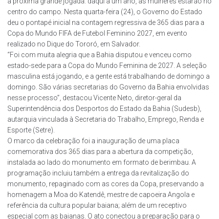
a próxima grande jogada: daqui a um ano, as mulheres estarão no
centro do campo. Nesta quarta-feira (24), o Governo do Estado
deu o pontapé inicial na contagem regressiva de 365 dias para a
Copa do Mundo FIFA de Futebol Feminino 2027, em evento
realizado no Dique do Tororó, em Salvador.
“Foi com muita alegria que a Bahia disputou e venceu como
estado-sede para a Copa do Mundo Feminina de 2027. A seleção
masculina está jogando, e a gente está trabalhando de domingo a
domingo. São várias secretarias do Governo da Bahia envolvidas
nesse processo”, destacou Vicente Neto, diretor-geral da
Superintendência dos Desportos do Estado da Bahia (Sudesb),
autarquia vinculada à Secretaria do Trabalho, Emprego, Renda e
Esporte (Setre).
O marco da celebração foi a inauguração de uma placa
comemorativa dos 365 dias para a abertura da competição,
instalada ao lado do monumento em formato de berimbau. A
programação incluiu também a entrega da revitalização do
monumento, repaginado com as cores da Copa, preservando a
homenagem a Moa do Katendê, mestre de capoeira Angola e
referência da cultura popular baiana; além de um receptivo
especial com as baianas. O ato conectou a preparação para o