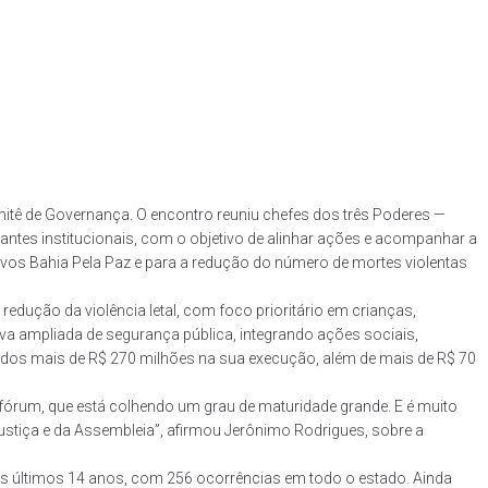
omitê de Governança. O encontro reuniu chefes dos três Poderes —
ntantes institucionais, com o objetivo de alinhar ações e acompanhar a
ivos Bahia Pela Paz e para a redução do número de mortes violentas
edução da violência letal, com foco prioritário em crianças,
tiva ampliada de segurança pública, integrando ações sociais,
stidos mais de R$ 270 milhões na sua execução, além de mais de R$ 70
fórum, que está colhendo um grau de maturidade grande. E é muito
Justiça e da Assembleia”, afirmou Jerônimo Rodrigues, sobre a
dos últimos 14 anos, com 256 ocorrências em todo o estado. Ainda