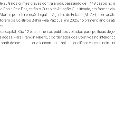
e 23% nos crimes graves contra a vida, passando de 1.449 casos no 
do Bahia Pela Paz, estão o Curso de Atuação Qualificada, em fase de 
ortes por Intervenção Legal de Agentes do Estado (MILAE), com anális
foram os Coletivos Bahia Pela Paz que, em 2025, no primeiro ano de a
os.
a capital. São 12 equipamentos públicos voltados para políticas de juv
s ações. Para Franklin Ribeiro, coordenador dos Coletivos no interior
a partir desse debate que buscamos ampliar e qualificar esse atendimento