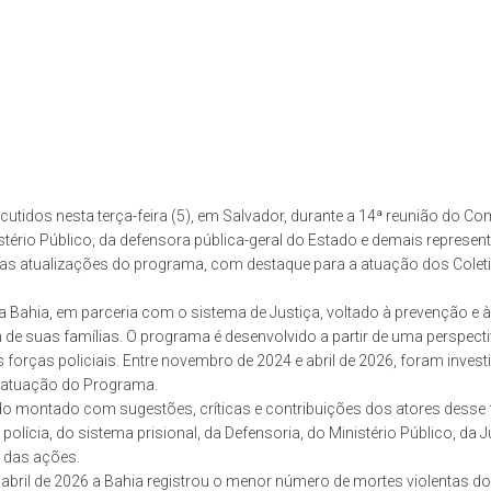
utidos nesta terça-feira (5), em Salvador, durante a 14ª reunião do C
istério Público, da defensora pública-geral do Estado e demais represe
adas atualizações do programa, com destaque para a atuação dos Colet
ahia, em parceria com o sistema de Justiça, voltado à prevenção e à r
ém de suas famílias. O programa é desenvolvido a partir de uma perspec
s forças policiais. Entre novembro de 2024 e abril de 2026, foram inve
de atuação do Programa.
do montado com sugestões, críticas e contribuições dos atores desse 
lícia, do sistema prisional, da Defensoria, do Ministério Público, da 
e das ações.
 abril de 2026 a Bahia registrou o menor número de mortes violentas 