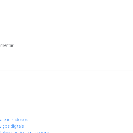
omentar.
a atender idosos
iços digitais
rtalecer ações em Juazeiro