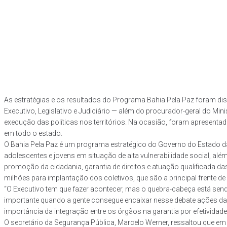
As estratégias e os resultados do Programa Bahia Pela Paz foram disc
Executivo, Legislativo e Judiciário — além do procurador-geral do Min
execução das políticas nos territórios. Na ocasião, foram apresent
em todo o estado.
O Bahia Pela Paz é um programa estratégico do Governo do Estado da B
adolescentes e jovens em situação de alta vulnerabilidade social, al
promoção da cidadania, garantia de direitos e atuação qualificada da
milhões para implantação dos coletivos, que são a principal frente 
“O Executivo tem que fazer acontecer, mas o quebra-cabeça está sen
importante quando a gente consegue encaixar nesse debate ações da po
importância da integração entre os órgãos na garantia por efetividad
O secretário da Segurança Pública, Marcelo Werner, ressaltou que em