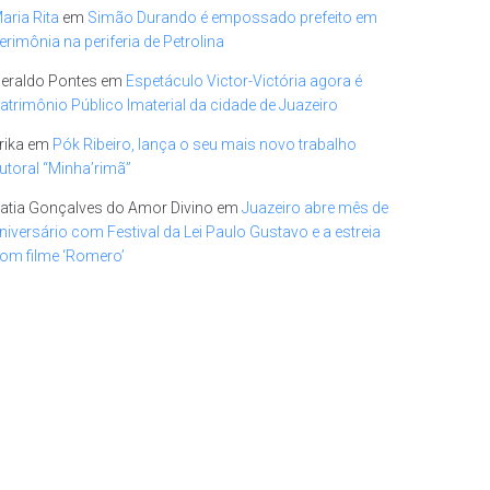
aria Rita
em
Simão Durando é empossado prefeito em
erimônia na periferia de Petrolina
eraldo Pontes
em
Espetáculo Victor-Victória agora é
atrimônio Público Imaterial da cidade de Juazeiro
rika
em
Pók Ribeiro, lança o seu mais novo trabalho
utoral “Minha’rimã”
atia Gonçalves do Amor Divino
em
Juazeiro abre mês de
niversário com Festival da Lei Paulo Gustavo e a estreia
om filme ‘Romero’