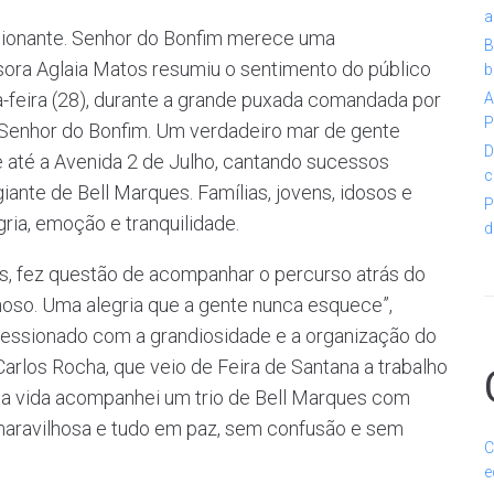
a
ocionante. Senhor do Bonfim merece uma
B
ora Aglaia Matos resumiu o sentimento do público
b
a-feira (28), durante a grande puxada comandada por
A
P
Senhor do Bonfim. Um verdadeiro mar de gente
D
e até a Avenida 2 de Julho, cantando sucessos
c
giante de Bell Marques. Famílias, jovens, idosos e
P
gria, emoção e tranquilidade.
d
os, fez questão de acompanhar o percurso atrás do
ilhoso. Uma alegria que a gente nunca esquece”,
essionado com a grandiosidade e a organização do
arlos Rocha, que veio de Feira de Santana a trabalho
inha vida acompanhei um trio de Bell Marques com
ia maravilhosa e tudo em paz, sem confusão e sem
C
e