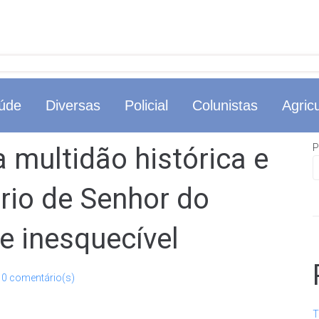
úde
Diversas
Policial
Colunistas
Agricu
P
 multidão histórica e
rio de Senhor do
e inesquecível
0 comentário(s)
T