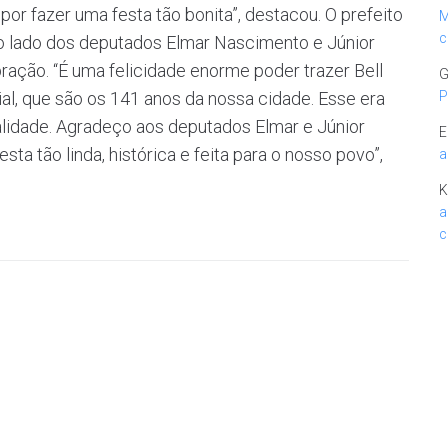
or fazer uma festa tão bonita”, destacou. O prefeito
M
c
o lado dos deputados Elmar Nascimento e Júnior
ção. “É uma felicidade enorme poder trazer Bell
G
, que são os 141 anos da nossa cidade. Esse era
P
alidade. Agradeço aos deputados Elmar e Júnior
E
a tão linda, histórica e feita para o nosso povo”,
a
K
a
c