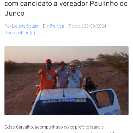
com candidato a vereador Paulinho do
Junco
Por
Lidiane Souza
Em
Política
Postou
23/09/2024
0 comentário(s)
Celso Carvalho, acompanhado do ex-prefeito Isaac e