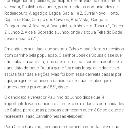
correligionários políticos, participou de carreata do candidato a
vereador, Paulinho do Junco, percorrendo as comunidades de
Rodeadouro, Alagadiço, Lagoa, Sabiá 1 e 2, Curral Novo, Horto,
Capim de Raiz, Campo dos Cavalos, Boa Vista, Gangorra,
Gangorrinha, Alfavaca, Alfavaquinha, Umbuzeiro, Tapera 1, Tapera
2, Junco 2, Aldeia, Sobrado e Junco, onde visitou a Feira do Bode,
nesse sábado (21).
Em cada comunidade que passou, Celso e Isaac foram recebidos
com carinho pela população. O senhor José de Sousa disse que
não sabia da carreata, mas que foi uma boa surpresa conhecer o
candidato de Isaac. “Aqui a gente fica mais longe da cidade e só
escuta falar das eleições. Mas foi bom essa carreata passar por
aqui, pra gente conhecer o candidato de Isaac e saber que o
número certo pra votar é 55”, disse.
O candidato a vereador Paulinho do Junco disse que “é
importante levar o candidato a prefeito em todas as comunidades
do Salitre, para que as pessoas conheçam quem é Celso e que ele
representa Isaac Carvalho nessas eleições”.
Para Celso Carvalho, foi mais um momento importante em sua