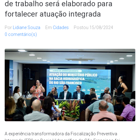
de trabalho será elaborado para
fortalecer atuação integrada
Por
Lidiane Souza
Em
Cidades
Postou
15/08/2024
0 comentário(s)
A experiência transformadora da Fiscalização Preventiva