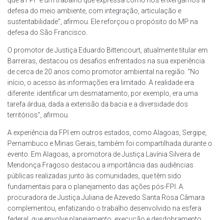
defesa do meio ambiente, com integração, articulação e
sustentabilidade”, afirmou. Ele reforçou o propósito do MP na
defesa do São Francisco.
O promotor de Justiça Eduardo Bittencourt, atualmente titular em
Barreiras, destacou os desafios enfrentados na sua experiência
de cerca de 20 anos como promotor ambiental na região. “No
início, o acesso às informações era limitado. A realidade era
diferente: identificar um desmatamento, por exemplo, era uma
tarefa árdua, dada a extensão da bacia e a diversidade dos
territórios”, afirmou.
A experiência da FPI em outros estados, como Alagoas, Sergipe,
Pernambuco e Minas Gerais, também foi compartilhada durante o
evento. Em Alagoas, a promotora de Justiça Lavínia Silveira de
Mendonça Fragoso destacou a importância das audiências
públicas realizadas junto às comunidades, que têm sido
fundamentais para o planejamento das ações pós-FPI. A
procuradora de Justiça Juliana de Azevedo Santa Rosa Câmara
complementou, enfatizando o trabalho desenvolvido na esfera
federal, que envolve planejamento, execução e desdobramento