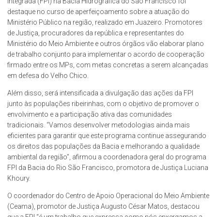
Integrada (FPI) na Bacia Hidrográfica do São Francisco foi
destaque no curso de aperfeiçoamento sobre a atuação do
Ministério Público na região, realizado em Juazeiro. Promotores
de Justiça, procuradores da república e representantes do
Ministério do Meio Ambiente e outros órgãos vão elaborar plano
de trabalho conjunto para implementar o acordo de cooperação
firmado entre os MPs, com metas concretas a serem alcançadas
em defesa do Velho Chico.
Além disso, será intensificada a divulgação das ações da FPI
junto às populações ribeirinhas, com o objetivo de promover o
envolvimento e a participação ativa das comunidades
tradicionais. “Vamos desenvolver metodologias ainda mais
eficientes para garantir que este programa continue assegurando
os direitos das populações da Bacia e melhorando a qualidade
ambiental da região”, afirmou a coordenadora geral do programa
FPI da Bacia do Rio São Francisco, promotora de Justiça Luciana
Khoury.
O coordenador do Centro de Apoio Operacional do Meio Ambiente
(Ceama), promotor de Justiça Augusto César Matos, destacou
que a FPI “é um trabalho que expressa como nós enxergamos a