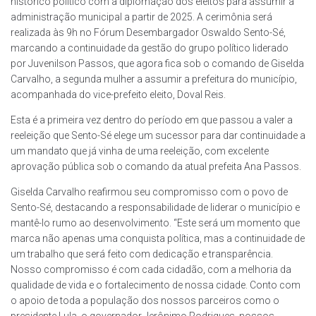
histórico político com a diplomação dos eleitos para assumir a
administração municipal a partir de 2025. A cerimônia será
realizada às 9h no Fórum Desembargador Oswaldo Sento-Sé,
marcando a continuidade da gestão do grupo político liderado
por Juvenilson Passos, que agora fica sob o comando de Giselda
Carvalho, a segunda mulher a assumir a prefeitura do município,
acompanhada do vice-prefeito eleito, Doval Reis.
Esta é a primeira vez dentro do período em que passou a valer a
reeleição que Sento-Sé elege um sucessor para dar continuidade a
um mandato que já vinha de uma reeleição, com excelente
aprovação pública sob o comando da atual prefeita Ana Passos.
Giselda Carvalho reafirmou seu compromisso com o povo de
Sento-Sé, destacando a responsabilidade de liderar o município e
mantê-lo rumo ao desenvolvimento. “Este será um momento que
marca não apenas uma conquista política, mas a continuidade de
um trabalho que será feito com dedicação e transparência.
Nosso compromisso é com cada cidadão, com a melhoria da
qualidade de vida e o fortalecimento de nossa cidade. Conto com
o apoio de toda a população dos nossos parceiros como o
presidente Lula, o governador Jerônimo Rodrigues, nossos