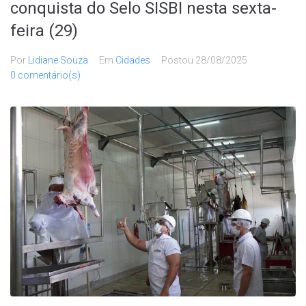
conquista do Selo SISBI nesta sexta-
feira (29)
Por
Lidiane Souza
Em
Cidades
Postou
28/08/2025
0 comentário(s)