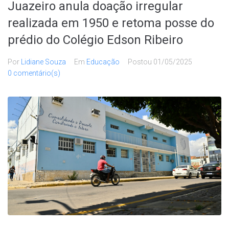
Juazeiro anula doação irregular
realizada em 1950 e retoma posse do
prédio do Colégio Edson Ribeiro
Por
Lidiane Souza
Em
Educação
Postou
01/05/2025
0 comentário(s)