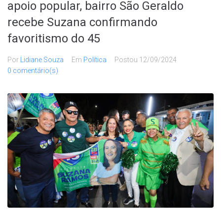
apoio popular, bairro São Geraldo
recebe Suzana confirmando
favoritismo do 45
Por
Lidiane Souza
Em
Política
Postou
12/09/2024
0 comentário(s)