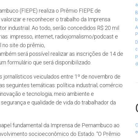
a
ambuco (FIEPE) realiza o Prêmio FIEPE de
B
e valorizar e reconhecer o trabalho da Imprensa
b
 industrial. Ao todo, serão concedidos R$ 20 mil
A
P
as: impresso, internet, radiojornalismo/podcast e
D
 no site do prêmio,
c
mbém será possível realizar as inscrições de 14 de
P
m formulário que será disponibilizado.
d
 jornalísticos veiculados entre 1º de novembro de
 seguintes temáticas: política industrial; comércio
; inovação e tecnologia; meio ambiente e
, segurança e qualidade de vida do trabalhador da
 papel fundamental da Imprensa de Pernambuco ao
C
e
envolvimento socioeconômico do Estado. “O Prêmio