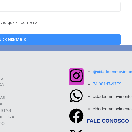
vez que eu comentar.
@cidadeemmovimento
ES
74 98147-9779
CA
cidadeemmovimento.
SAS
AL
cidadeemmovimento.
ISTAS
ULTURA
FALE CONOSCO
TO