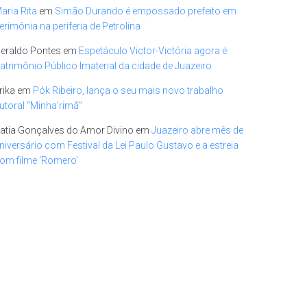
aria Rita
em
Simão Durando é empossado prefeito em
erimônia na periferia de Petrolina
eraldo Pontes
em
Espetáculo Victor-Victória agora é
atrimônio Público Imaterial da cidade de Juazeiro
rika
em
Pók Ribeiro, lança o seu mais novo trabalho
utoral “Minha’rimã”
atia Gonçalves do Amor Divino
em
Juazeiro abre mês de
niversário com Festival da Lei Paulo Gustavo e a estreia
om filme ‘Romero’