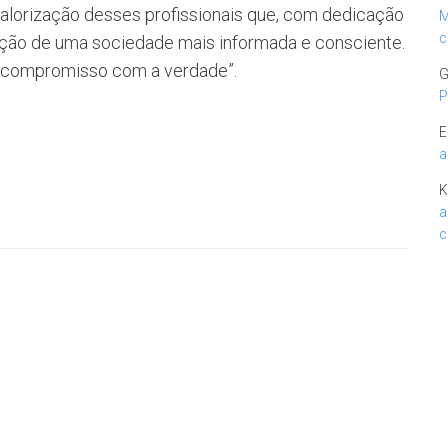
alorização desses profissionais que, com dedicação
M
c
rução de uma sociedade mais informada e consciente.
 o compromisso com a verdade”.
G
P
E
a
K
a
c