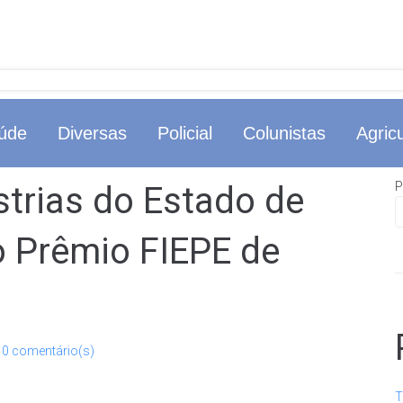
úde
Diversas
Policial
Colunistas
Agricu
P
trias do Estado de
 Prêmio FIEPE de
0 comentário(s)
T