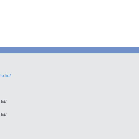
.lid/
lid/
lid/