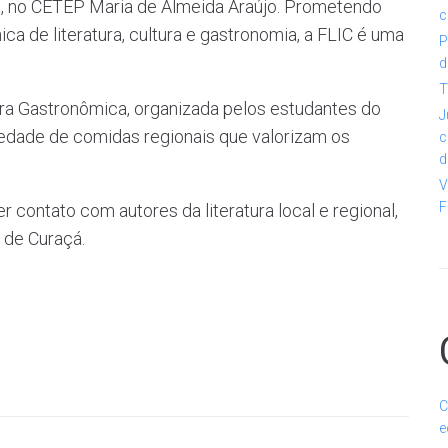
o, no CETEP Maria de Almeida Araújo. Prometendo
c
a de literatura, cultura e gastronomia, a FLIC é uma
P
d
T
ra Gastronômica, organizada pelos estudantes do
J
edade de comidas regionais que valorizam os
c
d
V
F
er contato com autores da literatura local e regional,
a de Curaçá.
C
e