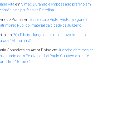
aria Rita
em
Simão Durando é empossado prefeito em
erimônia na periferia de Petrolina
eraldo Pontes
em
Espetáculo Victor-Victória agora é
atrimônio Público Imaterial da cidade de Juazeiro
rika
em
Pók Ribeiro, lança o seu mais novo trabalho
utoral “Minha’rimã”
atia Gonçalves do Amor Divino
em
Juazeiro abre mês de
niversário com Festival da Lei Paulo Gustavo e a estreia
om filme ‘Romero’