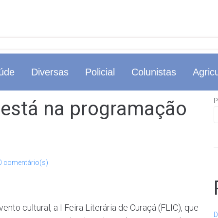
úde
Diversas
Policial
Colunistas
Agricu
P
 está na programação
0 comentário(s)
to cultural, a I Feira Literária de Curaçá (FLIC), que
D