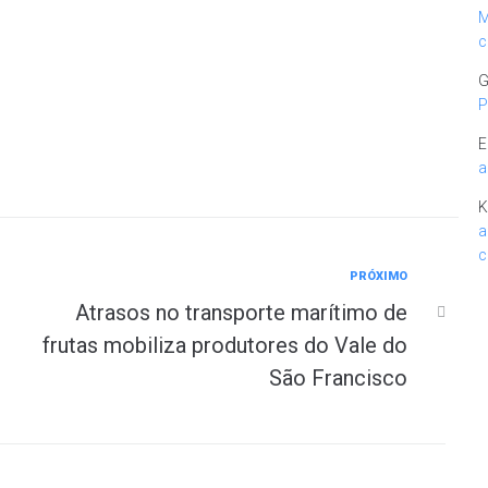
M
c
G
P
E
a
K
a
c
PRÓXIMO
Atrasos no transporte marítimo de
frutas mobiliza produtores do Vale do
São Francisco