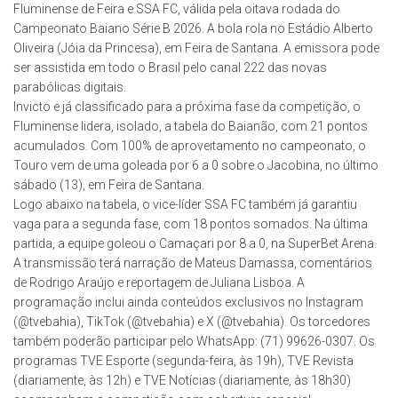
Fluminense de Feira e SSA FC, válida pela oitava rodada do
Campeonato Baiano Série B 2026. A bola rola no Estádio Alberto
Oliveira (Jóia da Princesa), em Feira de Santana. A emissora pode
ser assistida em todo o Brasil pelo canal 222 das novas
parabólicas digitais.
Invicto e já classificado para a próxima fase da competição, o
Fluminense lidera, isolado, a tabela do Baianão, com 21 pontos
acumulados. Com 100% de aproveitamento no campeonato, o
Touro vem de uma goleada por 6 a 0 sobre o Jacobina, no último
sábado (13), em Feira de Santana.
Logo abaixo na tabela, o vice-líder SSA FC também já garantiu
vaga para a segunda fase, com 18 pontos somados. Na última
partida, a equipe goleou o Camaçari por 8 a 0, na SuperBet Arena.
A transmissão terá narração de Mateus Damassa, comentários
de Rodrigo Araújo e reportagem de Juliana Lisboa. A
programação inclui ainda conteúdos exclusivos no Instagram
(@tvebahia), TikTok (@tvebahia) e X (@tvebahia). Os torcedores
também poderão participar pelo WhatsApp: (71) 99626-0307. Os
programas TVE Esporte (segunda-feira, às 19h), TVE Revista
(diariamente, às 12h) e TVE Notícias (diariamente, às 18h30)