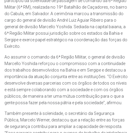
participou da solenidade de passagem de comando da 6ª Região
Militar (6ª RM), realizada no 19º Batalhão de Caçadores, no bairro
do Cabula, em Salvador. A cerimônia marcou a transmissão do
cargo do general de divisão André Luiz Aguiar Ribeiro para o
general de divisão Marcello Yoshida. Sediada na capital baiana, a
6ª Região Militar possui jurisdição sobre os estados da Bahia e
Sergipe e exerce papel estratégico na coordenação das forças do
Exército.
Ao assumir o comando da 6ª Região Militar, o general de divisão
Marcello Yoshida reforçou o compromisso com a continuidade
dos trabalhos desenvolvidos na Bahia e em Sergipe e destacou a
importância da atuação conjunta entre as instituições. “O Exército
desenvolve diversas parcerias com os órgãos de todos os níveis
e está sempre colaborando com a sociedade e com os órgãos
públicos, de maneira a ter uma mútua contribuição para o que a
gente possa fazer pela nossa pátria e pela sociedade”, afirmou.
Também presente à solenidade, o secretário da Segurança
Pública, Marcelo Werner, destacou que a relação entre as forças
de segurança contribui para ampliar a capacidade de resposta.
“Essa parceria contribui para o avanço do trabalho de inteligência,