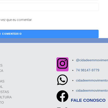
vez que eu comentar.
@cidadeemmovimento
ES
74 98147-9779
CA
cidadeemmovimento.
SAS
AL
cidadeemmovimento.
ISTAS
ULTURA
FALE CONOSCO
TO