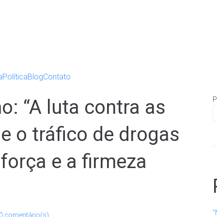
a
Política
Blog
Contato
P
: “A luta contra as
e o tráfico de drogas
força e a firmeza
“
0 comentário(s)