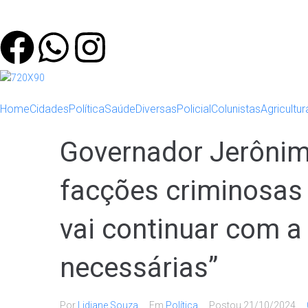
Home
Cidades
Política
Saúde
Diversas
Policial
Colunistas
Agricultur
Governador Jerônimo
facções criminosas 
vai continuar com a 
necessárias”
Por
Lidiane Souza
Em
Política
Postou
21/10/2024