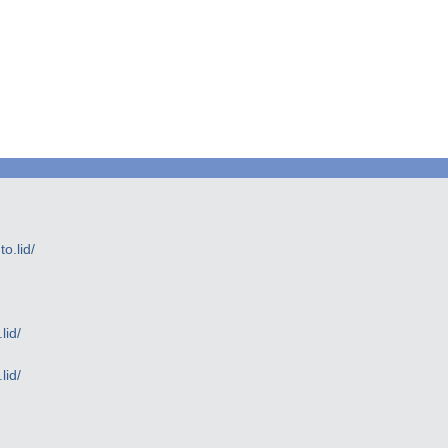
.lid/
lid/
lid/