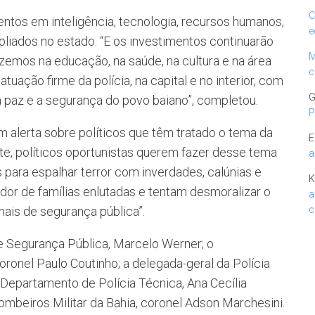
C
ntos em inteligência, tecnologia, recursos humanos,
e
iados no estado. “E os investimentos continuarão
M
emos na educação, na saúde, na cultura e na área
c
tuação firme da polícia, na capital e no interior, com
G
r a paz e a segurança do povo baiano”, completou.
P
 alerta sobre políticos que têm tratado o tema da
E
te, políticos oportunistas querem fazer desse tema
a
 para espalhar terror com inverdades, calúnias e
K
 dor de famílias enlutadas e tentam desmoralizar o
a
onais de segurança pública”.
c
e Segurança Pública, Marcelo Werner; o
oronel Paulo Coutinho; a delegada-geral da Polícia
do Departamento de Polícia Técnica, Ana Cecília
mbeiros Militar da Bahia, coronel Adson Marchesini.