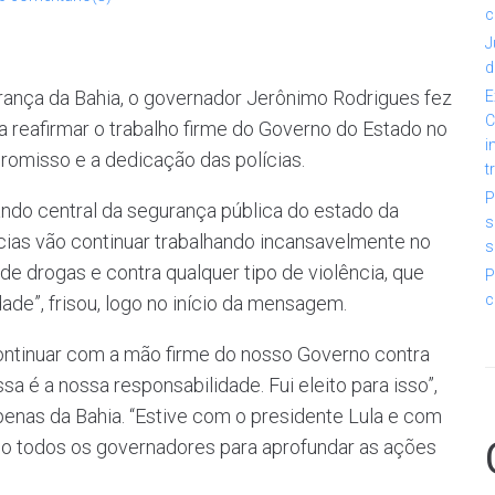
c
J
d
ança da Bahia, o governador Jerônimo Rodrigues fez
E
C
 reafirmar o trabalho firme do Governo do Estado no
i
romisso e a dedicação das polícias.
t
P
ndo central da segurança pública do estado da
s
ícias vão continuar trabalhando incansavelmente no
s
de drogas e contra qualquer tipo de violência, que
P
c
de”, frisou, logo no início da mensagem.
 continuar com a mão firme do nosso Governo contra
sa é a nossa responsabilidade. Fui eleito para isso”,
nas da Bahia. “Estive com o presidente Lula e com
o todos os governadores para aprofundar as ações