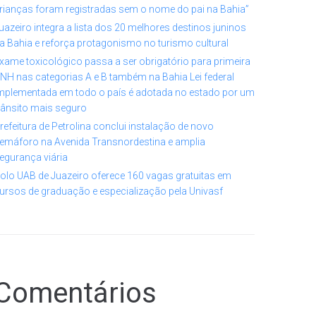
rianças foram registradas sem o nome do pai na Bahia”
uazeiro integra a lista dos 20 melhores destinos juninos
a Bahia e reforça protagonismo no turismo cultural
xame toxicológico passa a ser obrigatório para primeira
NH nas categorias A e B também na Bahia Lei federal
mplementada em todo o país é adotada no estado por um
rânsito mais seguro
refeitura de Petrolina conclui instalação de novo
emáforo na Avenida Transnordestina e amplia
egurança viária
olo UAB de Juazeiro oferece 160 vagas gratuitas em
ursos de graduação e especialização pela Univasf
Comentários