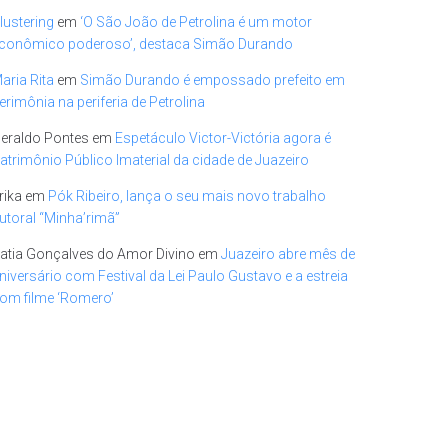
lustering
em
‘O São João de Petrolina é um motor
conômico poderoso’, destaca Simão Durando
aria Rita
em
Simão Durando é empossado prefeito em
erimônia na periferia de Petrolina
eraldo Pontes
em
Espetáculo Victor-Victória agora é
atrimônio Público Imaterial da cidade de Juazeiro
rika
em
Pók Ribeiro, lança o seu mais novo trabalho
utoral “Minha’rimã”
atia Gonçalves do Amor Divino
em
Juazeiro abre mês de
niversário com Festival da Lei Paulo Gustavo e a estreia
om filme ‘Romero’