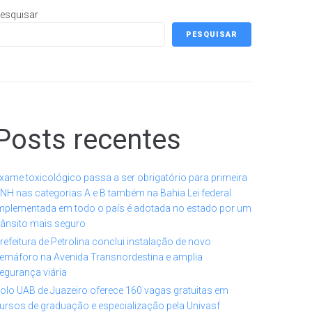
esquisar
PESQUISAR
Posts recentes
xame toxicológico passa a ser obrigatório para primeira
NH nas categorias A e B também na Bahia Lei federal
mplementada em todo o país é adotada no estado por um
rânsito mais seguro
refeitura de Petrolina conclui instalação de novo
emáforo na Avenida Transnordestina e amplia
egurança viária
olo UAB de Juazeiro oferece 160 vagas gratuitas em
ursos de graduação e especialização pela Univasf