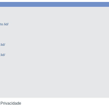
.lid/
lid/
lid/
e Privacidade