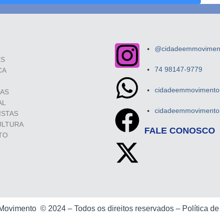
@cidadeemmovimento
ES
74 98147-9779
CA
cidadeemmovimento.
SAS
AL
cidadeemmovimento.
ISTAS
ULTURA
FALE CONOSCO
TO
 Movimento ©
2024 –
Todos os direitos reservados –
Política d