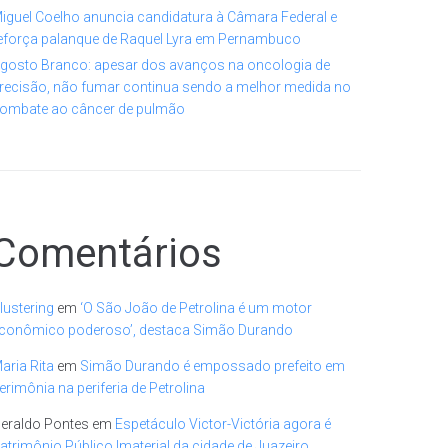
iguel Coelho anuncia candidatura à Câmara Federal e
eforça palanque de Raquel Lyra em Pernambuco
gosto Branco: apesar dos avanços na oncologia de
recisão, não fumar continua sendo a melhor medida no
ombate ao câncer de pulmão
Comentários
lustering
em
‘O São João de Petrolina é um motor
conômico poderoso’, destaca Simão Durando
aria Rita
em
Simão Durando é empossado prefeito em
erimônia na periferia de Petrolina
eraldo Pontes
em
Espetáculo Victor-Victória agora é
atrimônio Público Imaterial da cidade de Juazeiro