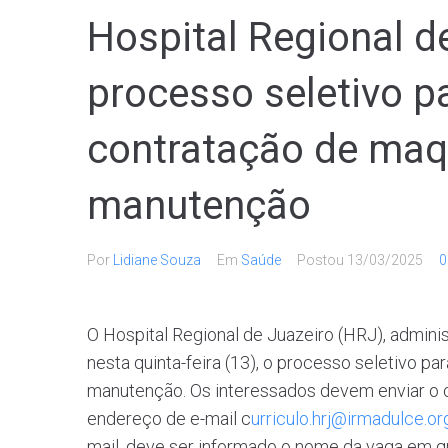
Hospital Regional d
processo seletivo p
contratação de maqu
manutenção
Por
Lidiane Souza
Em
Saúde
Postou
13/03/2025
0
O Hospital Regional de Juazeiro (HRJ), adminis
nesta quinta-feira (13), o processo seletivo pa
manutenção. Os interessados devem enviar o 
endereço de e-mail c
urriculo.hrj@irmadulce.or
mail, deve ser informado o nome da vaga em q