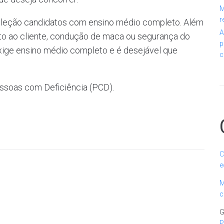
M
r
seleção candidatos com ensino médio completo. Além
A
to ao cliente, condução de maca ou segurança do
p
exige ensino médio completo e é desejável que
c
ssoas com Deficiência (PCD).
C
e
M
c
G
P