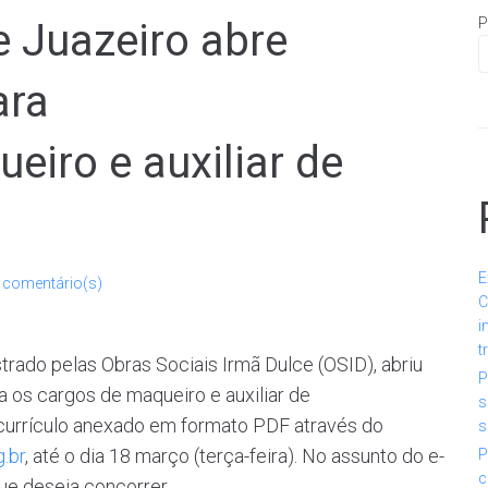
P
e Juazeiro abre
ara
eiro e auxiliar de
E
 comentário(s)
C
i
t
trado pelas Obras Sociais Irmã Dulce (OSID), abriu
P
ra os cargos de maqueiro e auxiliar de
s
currículo anexado em formato PDF através do
s
g.br
, até o dia 18 março (terça-feira). No assunto do e-
P
c
ue deseja concorrer.