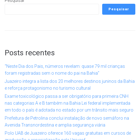
Pesquisar
Pesquisar
Posts recentes
“Neste Dia dos Pais, números revelam: quase 79 mil crianças
foram registradas sem o nome do pai na Bahia”
Juazeiro integra a lista dos 20 melhores destinos juninos da Bahia
e reforça protagonismo no turismo cultural
Exame toxicológico passa a ser obrigatório para primeira CNH
nas categorias A e B também na Bahia Lei federal implementada
em todo o país é adotada no estado por um trânsito mais seguro
Prefeitura de Petrolina conclui instalação de novo semáforo na
Avenida Transnordestina e amplia segurança viária
Polo UAB de Juazeiro oferece 160 vagas gratuitas em cursos de
graduação e especialização pela Univasf