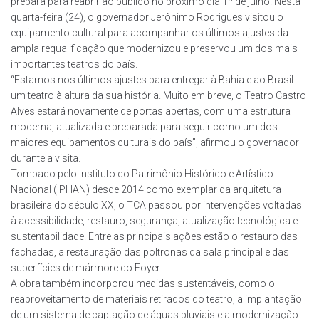
prepara para reabrir ao público no próximo dia 1º de julho. Nesta
quarta-feira (24), o governador Jerônimo Rodrigues visitou o
equipamento cultural para acompanhar os últimos ajustes da
ampla requalificação que modernizou e preservou um dos mais
importantes teatros do país.
“Estamos nos últimos ajustes para entregar à Bahia e ao Brasil
um teatro à altura da sua história. Muito em breve, o Teatro Castro
Alves estará novamente de portas abertas, com uma estrutura
moderna, atualizada e preparada para seguir como um dos
maiores equipamentos culturais do país”, afirmou o governador
durante a visita.
Tombado pelo Instituto do Patrimônio Histórico e Artístico
Nacional (IPHAN) desde 2014 como exemplar da arquitetura
brasileira do século XX, o TCA passou por intervenções voltadas
à acessibilidade, restauro, segurança, atualização tecnológica e
sustentabilidade. Entre as principais ações estão o restauro das
fachadas, a restauração das poltronas da sala principal e das
superfícies de mármore do Foyer.
A obra também incorporou medidas sustentáveis, como o
reaproveitamento de materiais retirados do teatro, a implantação
de um sistema de captação de águas pluviais e a modernização