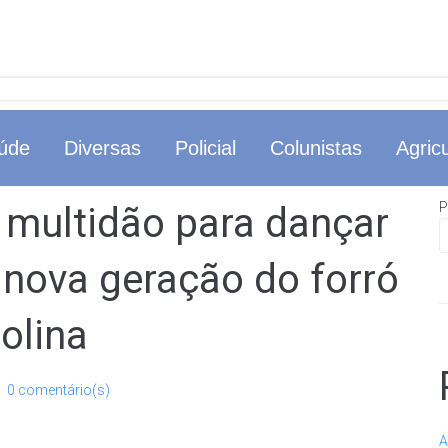
úde
Diversas
Policial
Colunistas
Agricu
P
multidão para dançar
a nova geração do forró
olina
0 comentário(s)
A