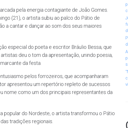
p
 marcada pela energia contagiante de João Gomes.
c
o (21), o artista subiu ao palco do Pátio de
J
f
ão a cantar e dançar ao som dos seus maiores
d
P
d
o especial do poeta e escritor Bráulio Bessa, que
A
 artistas deu o tom da apresentação, unindo poesia,
p
marcante da festa.
s
“
entusiasmo pelos forrozeiros, que acompanharam
c
tor apresentou um repertório repleto de sucessos
v
seu nome como um dos principais representantes da
ra popular do Nordeste, o artista transformou o Pátio
as tradições regionais.