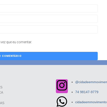
vez que eu comentar.
@cidadeemmovimento
ES
74 98147-9779
CA
cidadeemmovimento.
SAS