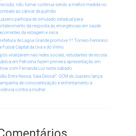
recisão, não fumar continua sendo a melhor medida no
ombate ao câncer de pulmão
uazeiro participa de simulado estadual para
ortalecimento da resposta às emergências em saúde
ecorrentes da estiagem e seca
refeitura de Lagoa Grande promove 1º Torneio Feminino
e Futsal Capital da Uva e do Vinho
pós viralizarem nas redes sociais, estudantes de escola
ública em Petrolina fazem primeira apresentação em
how com Fernanda Luz neste sábado
Não Entre Nessa, Saia Dessa!”: GCM de Juazeiro lança
ampanha de conscientização e enfrentamento à
iolência contra a mulher
Comentários