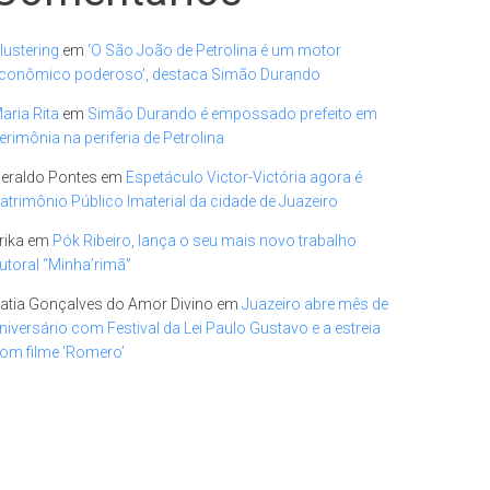
lustering
em
‘O São João de Petrolina é um motor
conômico poderoso’, destaca Simão Durando
aria Rita
em
Simão Durando é empossado prefeito em
erimônia na periferia de Petrolina
eraldo Pontes
em
Espetáculo Victor-Victória agora é
atrimônio Público Imaterial da cidade de Juazeiro
rika
em
Pók Ribeiro, lança o seu mais novo trabalho
utoral “Minha’rimã”
atia Gonçalves do Amor Divino
em
Juazeiro abre mês de
niversário com Festival da Lei Paulo Gustavo e a estreia
om filme ‘Romero’