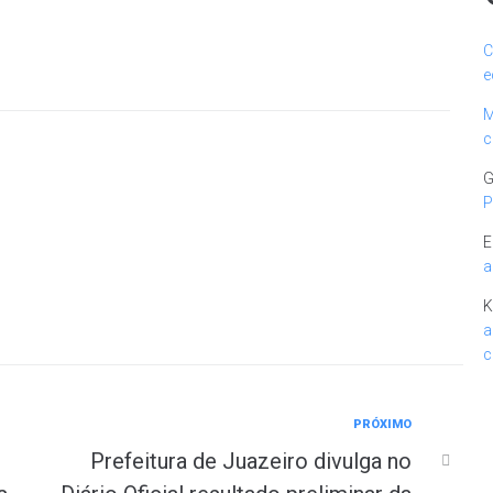
C
e
M
c
G
P
E
a
K
a
c
PRÓXIMO
Prefeitura de Juazeiro divulga no