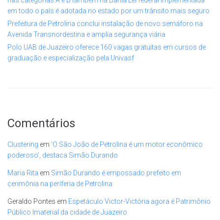
nas categorias A e B também na Bahia Lei federal implementada
em todo o país é adotada no estado por um trânsito mais seguro
Prefeitura de Petrolina conclui instalação de novo semáforo na
Avenida Transnordestina e amplia segurança viária
Polo UAB de Juazeiro oferece 160 vagas gratuitas em cursos de
graduação e especialização pela Univasf
Comentários
Clustering
em
‘O São João de Petrolina é um motor econômico
poderoso’, destaca Simão Durando
Maria Rita
em
Simão Durando é empossado prefeito em
cerimônia na periferia de Petrolina
Geraldo Pontes
em
Espetáculo Victor-Victória agora é Patrimônio
Público Imaterial da cidade de Juazeiro