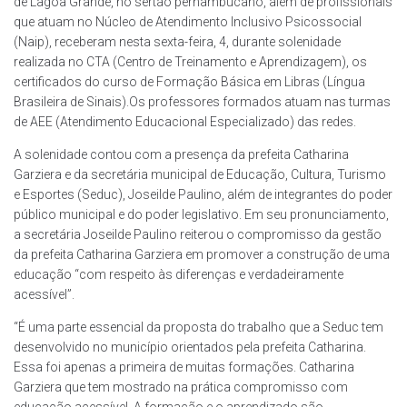
de Lagoa Grande, no sertão pernambucano, além de profissionais
que atuam no Núcleo de Atendimento Inclusivo Psicossocial
(Naip), receberam nesta sexta-feira, 4, durante solenidade
realizada no CTA (Centro de Treinamento e Aprendizagem), os
certificados do curso de Formação Básica em Libras (Língua
Brasileira de Sinais).Os professores formados atuam nas turmas
de AEE (Atendimento Educacional Especializado) das redes.
A solenidade contou com a presença da prefeita Catharina
Garziera e da secretária municipal de Educação, Cultura, Turismo
e Esportes (Seduc), Joseilde Paulino, além de integrantes do poder
público municipal e do poder legislativo. Em seu pronunciamento,
a secretária Joseilde Paulino reiterou o compromisso da gestão
da prefeita Catharina Garziera em promover a construção de uma
educação “com respeito às diferenças e verdadeiramente
acessível”.
“É uma parte essencial da proposta do trabalho que a Seduc tem
desenvolvido no município orientados pela prefeita Catharina.
Essa foi apenas a primeira de muitas formações. Catharina
Garziera que tem mostrado na prática compromisso com
educação acessível. A formação e o aprendizado são