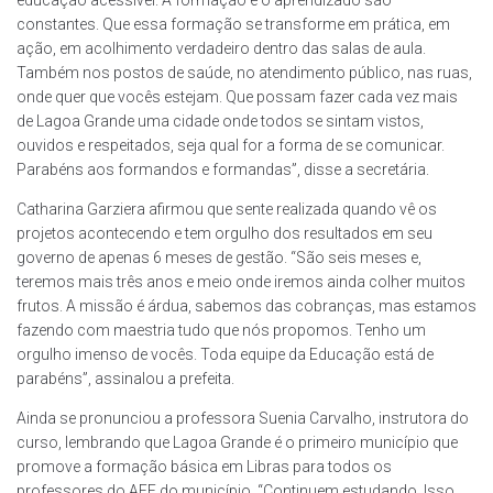
constantes. Que essa formação se transforme em prática, em
ação, em acolhimento verdadeiro dentro das salas de aula.
Também nos postos de saúde, no atendimento público, nas ruas,
onde quer que vocês estejam. Que possam fazer cada vez mais
de Lagoa Grande uma cidade onde todos se sintam vistos,
ouvidos e respeitados, seja qual for a forma de se comunicar.
Parabéns aos formandos e formandas”, disse a secretária.
Catharina Garziera afirmou que sente realizada quando vê os
projetos acontecendo e tem orgulho dos resultados em seu
governo de apenas 6 meses de gestão. “São seis meses e,
teremos mais três anos e meio onde iremos ainda colher muitos
frutos. A missão é árdua, sabemos das cobranças, mas estamos
fazendo com maestria tudo que nós propomos. Tenho um
orgulho imenso de vocês. Toda equipe da Educação está de
parabéns”, assinalou a prefeita.
Ainda se pronunciou a professora Suenia Carvalho, instrutora do
curso, lembrando que Lagoa Grande é o primeiro município que
promove a formação básica em Libras para todos os
professores do AEE do município. “Continuem estudando. Isso