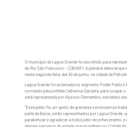
O município de Lagoa Grande foi escolhido para represe
do Rio São Francisco – (CBHSF). A plenária eleitoral que
nesta segunda-feira, dia 30 de junho, na cidade de Petrolin
Lagoa Grande foi aclamada no segmento Poder Público Mu
nomeado pela prefeita Catharina Garziera, para ocupar o 
será representada por Alysson Clementino, secretário exe
“Esse pleito foi um gesto de grandeza e precisamos tra
parte da Bacia, serão representados por Lagoa Grande, 
parabenizar e agradecer a todos pelo reconhecimento, e 
demais parceiros do estado que acreditam no Comitê da 