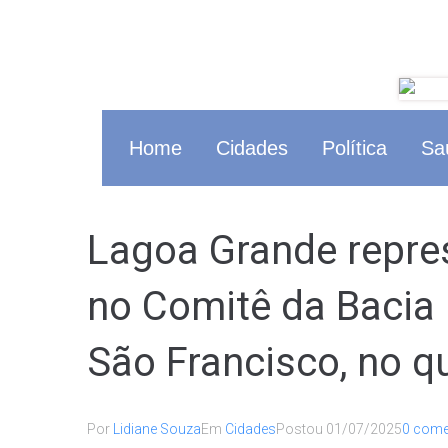
Home
Cidades
Política
Sa
Lagoa Grande repr
no Comitê da Bacia 
São Francisco, no q
Por
Lidiane Souza
Em
Cidades
Postou
01/07/2025
0 come