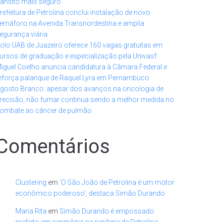
rânsito mais seguro
refeitura de Petrolina conclui instalação de novo
emáforo na Avenida Transnordestina e amplia
egurança viária
olo UAB de Juazeiro oferece 160 vagas gratuitas em
ursos de graduação e especialização pela Univasf
iguel Coelho anuncia candidatura à Câmara Federal e
eforça palanque de Raquel Lyra em Pernambuco
gosto Branco: apesar dos avanços na oncologia de
recisão, não fumar continua sendo a melhor medida no
ombate ao câncer de pulmão
Comentários
Clustering
em
‘O São João de Petrolina é um motor
econômico poderoso’, destaca Simão Durando
Maria Rita
em
Simão Durando é empossado
prefeito em cerimônia na periferia de Petrolina