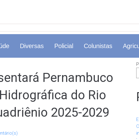
úde
Diversas
Policial
Colunistas
Agricu
P
esentará Pernambuco
Hidrográfica do Rio
uadriênio 2025-2029
E
C
ntário(s)
i