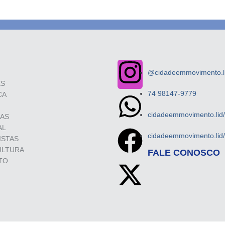
@cidadeemmovimento.li
ES
74 98147-9779
CA
cidadeemmovimento.lid
SAS
AL
cidadeemmovimento.lid
ISTAS
ULTURA
FALE CONOSCO
TO