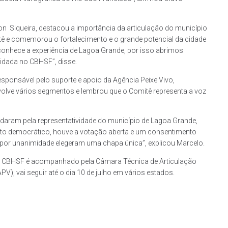
iton Siqueira, destacou a importância da articulação do município
ê e comemorou o fortalecimento e o grande potencial da cidade
econhece a experiência de Lagoa Grande, por isso abrimos
idada no CBHSF”, disse.
esponsável pelo suporte e apoio da Agência Peixe Vivo,
nvolve vários segmentos e lembrou que o Comitê representa a voz
daram pela representatividade do município de Lagoa Grande,
leito democrático, houve a votação aberta e um consentimento
 e por unanimidade elegeram uma chapa única”, explicou Marcelo.
o CBHSF é acompanhado pela Câmara Técnica de Articulação
PV), vai seguir até o dia 10 de julho em vários estados.