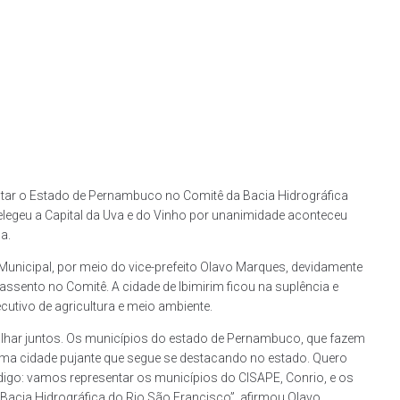
ntar o Estado de Pernambuco no Comitê da Bacia Hidrográfica
 elegeu a Capital da Uva e do Vinho por unanimidade aconteceu
a.
nicipal, por meio do vice-prefeito Olavo Marques, devidamente
assento no Comitê. A cidade de Ibimirim ficou na suplência e
cutivo de agricultura e meio ambiente.
balhar juntos. Os municípios do estado de Pernambuco, que fazem
uma cidade pujante que segue se destacando no estado. Quero
digo: vamos representar os municípios do CISAPE, Conrio, e os
Bacia Hidrográfica do Rio São Francisco”, afirmou Olavo