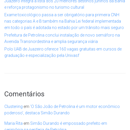
Juazeiro integra a lista dos 20 melhores destinos juninos da Bahia
e reforça protagonismo no turismo cultural
Exame toxicológico passa a ser obrigatório para primeira CNH
nas categorias A e B também na Bahia Lei federal implementada
em todo o país é adotada no estado por um trânsito mais seguro
Prefeitura de Petrolina conclui instalação de novo semáforo na
Avenida Transnordestina e amplia segurança viária
Polo UAB de Juazeiro oferece 160 vagas gratuitas em cursos de
graduação e especialização pela Univasf
Comentários
Clustering
em
‘O São João de Petrolina é um motor econômico
poderoso’, destaca Simão Durando
Maria Rita
em
Simão Durando é empossado prefeito em
cerimônia na periferia de Petrolina