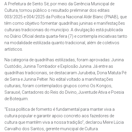
A Prefeitura de Sento Sé, por meio da Gerência Municipal de
Cultura, tornou público o resultado preliminar dos editais
003/2025 e 004/2025 da Política Nacional Aldir Blanc (PNAB), que
têm como objetivo fomentar quadrilhas juninas e manifestações
culturais tradicionais do município. A divulgação está publicada
no Diário Oficial desta quarta-feira (7) e contempla iniciativas tanto
na modalidade estilizada quanto tradicional, além de coletivos
artísticos.
Na categoria de quadrilhas estilizadas, foram aprovadas: Junina
Custódio, Junina Tombador e Explosão Junina. Já entre as
quadrilhas tradicionais, se destacaram Jurubeba, Dona Matuta Pé
de Serra e Junina Peltier. No edital voltado a manifestações
culturais, foram contemplados grupos como Os Kongos,
Sarausé, Cantadores do Reis do Divino, Juventude Ativa e Poesia
de Botequim.
“Essa política de fomento é fundamental para manter viva a
cultura popular e garantir apoio concreto aos fazedores de
cultura que mantêm viva a nossa tradição”, declarou Meire Lúcia
Carvalho dos Santos, gerente municipal de Cultura.