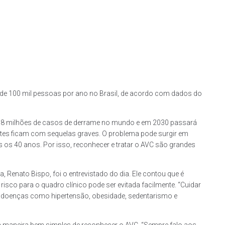
 de 100 mil pessoas por ano no Brasil, de acordo com dados do
e 18 milhões de casos de derrame no mundo e em 2030 passará
ntes ficam com sequelas graves. O problema pode surgir em
 os 40 anos. Por isso, reconhecer e tratar o AVC são grandes
, Renato Bispo, foi o entrevistado do dia. Ele contou que é
 risco para o quadro clínico pode ser evitada facilmente. “Cuidar
s doenças como hipertensão, obesidade, sedentarismo e
 maneira bem simples de reconhecer o AVC. “Sempre falo aos