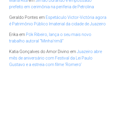
Maria Rita
em
Simão Durando é empossado
prefeito em cerimônia na periferia de Petrolina
Geraldo Pontes
em
Espetáculo Victor-Victória agora
é Patrimônio Público Imaterial da cidade de Juazeiro
Erika
em
Pók Ribeiro, lança o seu mais novo
trabalho autoral “Minha’rimã”
Katia Gonçalves do Amor Divino
em
Juazeiro abre
mês de aniversário com Festival da Lei Paulo
Gustavo e a estreia com filme ‘Romero’