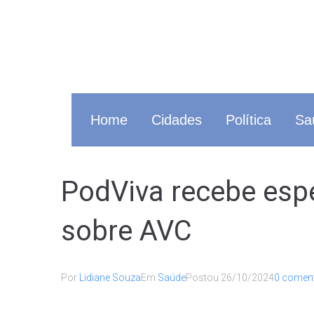
Home
Cidades
Política
Sa
PodViva recebe espe
sobre AVC
Por
Lidiane Souza
Em
Saúde
Postou
26/10/2024
0 coment