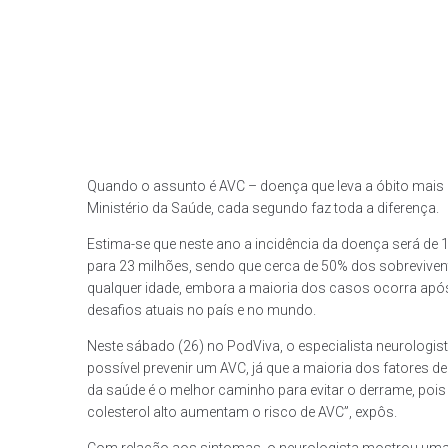
Quando o assunto é AVC – doença que leva a óbito mais
Ministério da Saúde, cada segundo faz toda a diferença.
Estima-se que neste ano a incidência da doença será d
para 23 milhões, sendo que cerca de 50% dos sobrevive
qualquer idade, embora a maioria dos casos ocorra após
desafios atuais no país e no mundo.
Neste sábado (26) no PodViva, o especialista neurologista
possível prevenir um AVC, já que a maioria dos fatores de
da saúde é o melhor caminho para evitar o derrame, poi
colesterol alto aumentam o risco de AVC”, expôs.
Com relação aos sintomas, o neurologista mostrou uma