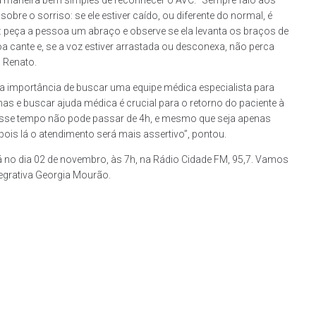
bre o sorriso: se ele estiver caído, ou diferente do normal, é
A’: peça a pessoa um abraço e observe se ela levanta os braços de
a cante e, se a voz estiver arrastada ou desconexa, não perca
. Renato.
 a importância de buscar uma equipe médica especialista para
mas e buscar ajuda médica é crucial para o retorno do paciente à
 esse tempo não pode passar de 4h, e mesmo que seja apenas
pois lá o atendimento será mais assertivo”, pontou.
rá no dia 02 de novembro, às 7h, na Rádio Cidade FM, 95,7. Vamos
tegrativa Georgia Mourão.