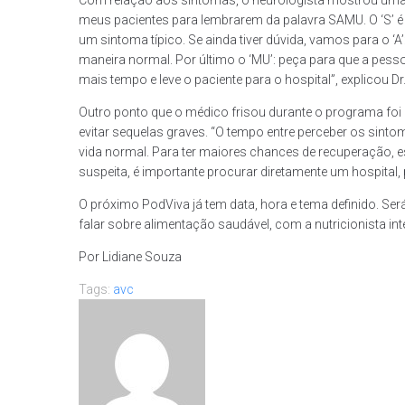
meus pacientes para lembrarem da palavra SAMU. O ‘S’ é so
um sintoma típico. Se ainda tiver dúvida, vamos para o ‘
maneira normal. Por último o ‘MU’: peça para que a pesso
mais tempo e leve o paciente para o hospital”, explicou Dr
Outro ponto que o médico frisou durante o programa foi
evitar sequelas graves. “O tempo entre perceber os sinto
vida normal. Para ter maiores chances de recuperação,
suspeita, é importante procurar diretamente um hospital, 
O próximo PodViva já tem data, hora e tema definido. Se
falar sobre alimentação saudável, com a nutricionista in
Por Lidiane Souza
Tags:
avc