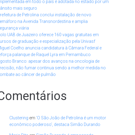
mplementada em todo o país é adotada no estado por um
rânsito mais seguro
refeitura de Petrolina conclui instalação de novo
emáforo na Avenida Transnordestina e amplia
egurança viária
olo UAB de Juazeiro oferece 160 vagas gratuitas em
ursos de graduação e especialização pela Univasf
iguel Coelho anuncia candidatura à Câmara Federal e
eforça palanque de Raquel Lyra em Pernambuco
gosto Branco: apesar dos avanços na oncologia de
recisão, não fumar continua sendo a melhor medida no
ombate ao câncer de pulmão
Comentários
Clustering
em
‘O São João de Petrolina é um motor
econômico poderoso’, destaca Simão Durando