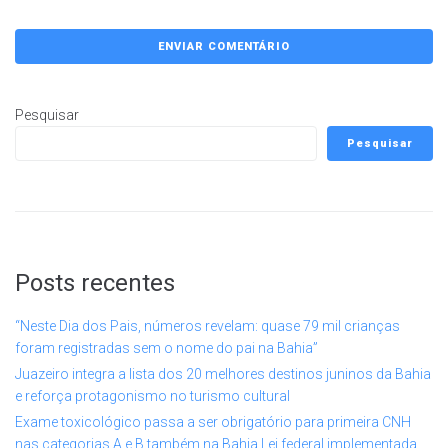
Pesquisar
Pesquisar
Posts recentes
“Neste Dia dos Pais, números revelam: quase 79 mil crianças
foram registradas sem o nome do pai na Bahia”
Juazeiro integra a lista dos 20 melhores destinos juninos da Bahia
e reforça protagonismo no turismo cultural
Exame toxicológico passa a ser obrigatório para primeira CNH
nas categorias A e B também na Bahia Lei federal implementada