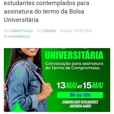
estudantes contemplados para
assinatura do termo da Bolsa
Universitária
Por
Lidiane Souza
Em
Cidades
Postou
14/05/2026
0 comentário(s)