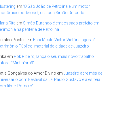
lustering
em
‘O São João de Petrolina é um motor
conômico poderoso’, destaca Simão Durando
aria Rita
em
Simão Durando é empossado prefeito em
erimônia na periferia de Petrolina
eraldo Pontes
em
Espetáculo Victor-Victória agora é
atrimônio Público Imaterial da cidade de Juazeiro
rika
em
Pók Ribeiro, lança o seu mais novo trabalho
utoral “Minha’rimã”
atia Gonçalves do Amor Divino
em
Juazeiro abre mês de
niversário com Festival da Lei Paulo Gustavo e a estreia
om filme ‘Romero’