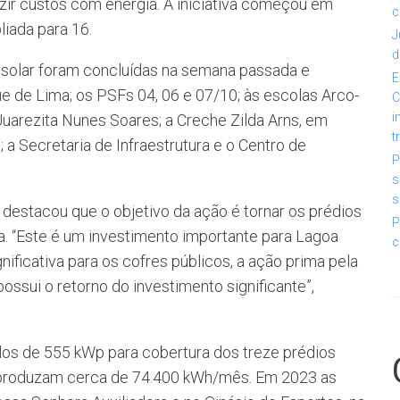
zir custos com energia. A iniciativa começou em
c
liada para 16.
J
d
 solar foram concluídas na semana passada e
E
e de Lima; os PSFs 04, 06 e 07/10; às escolas Arco-
C
i
 Juarezita Nunes Soares; a Creche Zilda Arns, em
t
a Secretaria de Infraestrutura e o Centro de
P
s
s
 destacou que o objetivo da ação é tornar os prédios
P
ca. “Este é um investimento importante para Lagoa
c
ificativa para os cofres públicos, a ação prima pela
ossui o retorno do investimento significante”,
os de 555 kWp para cobertura dos treze prédios
s produzam cerca de 74.400 kWh/mês. Em 2023 as