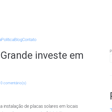
a
Política
Blog
Contato
P
 Grande investe em
0 comentário(s)
a instalação de placas solares em locais
“