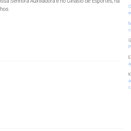
ossa Senhora Auxiliadora e no Ginásio de Esportes, na
C
hos.
e
M
c
G
P
E
a
K
a
c