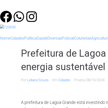
Home
Cidades
Política
Saúde
Diversas
Policial
Colunistas
Agricultur
Prefeitura de Lagoa
energia sustentável
Por
Lidiane Souza
Em
Cidades
Postou
08/10/2024
A prefeitura de Lagoa Grande está investindo n