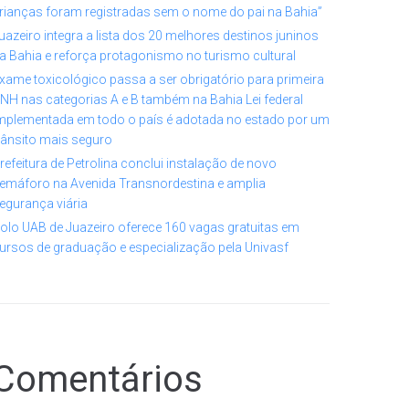
rianças foram registradas sem o nome do pai na Bahia”
uazeiro integra a lista dos 20 melhores destinos juninos
a Bahia e reforça protagonismo no turismo cultural
xame toxicológico passa a ser obrigatório para primeira
NH nas categorias A e B também na Bahia Lei federal
mplementada em todo o país é adotada no estado por um
rânsito mais seguro
refeitura de Petrolina conclui instalação de novo
emáforo na Avenida Transnordestina e amplia
egurança viária
olo UAB de Juazeiro oferece 160 vagas gratuitas em
ursos de graduação e especialização pela Univasf
Comentários