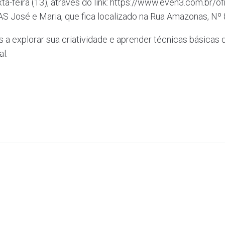
xta-feira (13), através do link: https://www.even3.com.br/
S José e Maria, que fica localizado na Rua Amazonas, Nº 
s a explorar sua criatividade e aprender técnicas básicas 
l.