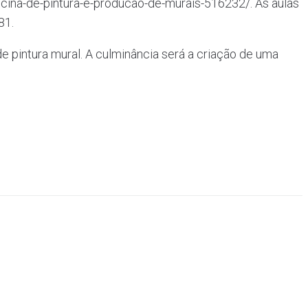
oficina-de-pintura-e-producao-de-murais-516232/. As aulas
81.
de pintura mural. A culminância será a criação de uma