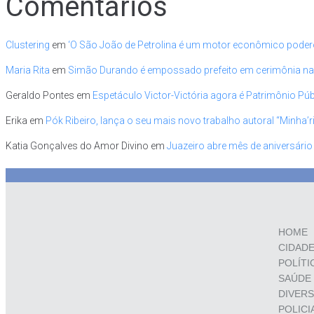
Comentários
Clustering
em
‘O São João de Petrolina é um motor econômico pode
Maria Rita
em
Simão Durando é empossado prefeito em cerimônia na pe
Geraldo Pontes
em
Espetáculo Victor-Victória agora é Patrimônio Públ
Erika
em
Pók Ribeiro, lança o seu mais novo trabalho autoral “Minha’
Katia Gonçalves do Amor Divino
em
Juazeiro abre mês de aniversário
HOME
CIDAD
POLÍTI
SAÚDE
DIVER
POLICI