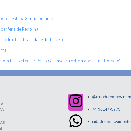
roso’, destaca Simão Durando
riferia de Petrolina
ico Imaterial da cidade de Juazeiro
rimã”
 com Festival da Lei Paulo Gustavo e a estreia com filme ‘Romero’
@cidadeemmovimento
ES
74 98147-9779
CA
cidadeemmovimento.
SAS
AL