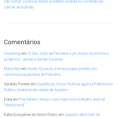
não fumar continua sendo a melhor medida no combate ao
câncer de pulmão
Comentários
Clustering
em
‘O São João de Petrolina é um motor econômico
poderoso’, destaca Simão Durando
Maria Rita
em
Simão Durando é empossado prefeito em
cerimônia na periferia de Petrolina
Geraldo Pontes
em
Espetáculo Victor-Victória agora é Patrimônio
Público Imaterial da cidade de Juazeiro
Erika
em
Pók Ribeiro, lança o seu mais novo trabalho autoral
“Minha’rimã”
Katia Gonçalves do Amor Divino
em
Juazeiro abre mês de