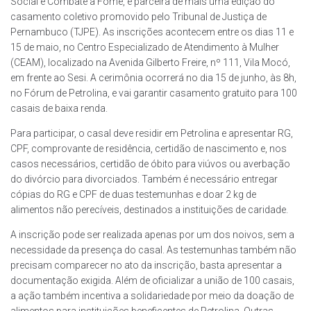
Social e Combate à Fome, é parceira de mais uma edição do
casamento coletivo promovido pelo Tribunal de Justiça de
Pernambuco (TJPE). As inscrições acontecem entre os dias 11 e
15 de maio, no Centro Especializado de Atendimento à Mulher
(CEAM), localizado na Avenida Gilberto Freire, nº 111, Vila Mocó,
em frente ao Sesi. A cerimônia ocorrerá no dia 15 de junho, às 8h,
no Fórum de Petrolina, e vai garantir casamento gratuito para 100
casais de baixa renda.
Para participar, o casal deve residir em Petrolina e apresentar RG,
CPF, comprovante de residência, certidão de nascimento e, nos
casos necessários, certidão de óbito para viúvos ou averbação
do divórcio para divorciados. Também é necessário entregar
cópias do RG e CPF de duas testemunhas e doar 2 kg de
alimentos não perecíveis, destinados a instituições de caridade.
A inscrição pode ser realizada apenas por um dos noivos, sem a
necessidade da presença do casal. As testemunhas também não
precisam comparecer no ato da inscrição, basta apresentar a
documentação exigida. Além de oficializar a união de 100 casais,
a ação também incentiva a solidariedade por meio da doação de
alimentos para instituições beneficentes de Petrolina. Outras