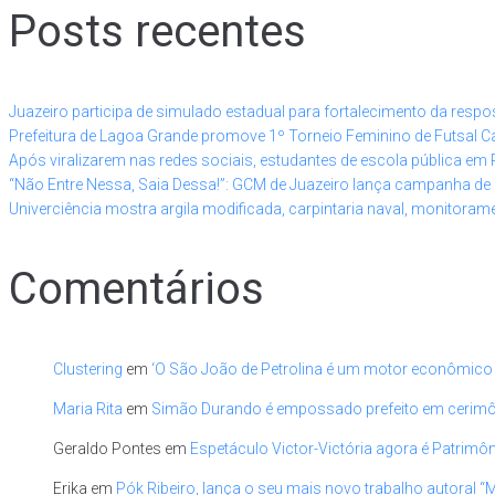
Posts recentes
Juazeiro participa de simulado estadual para fortalecimento da res
Prefeitura de Lagoa Grande promove 1º Torneio Feminino de Futsal Ca
Após viralizarem nas redes sociais, estudantes de escola pública e
“Não Entre Nessa, Saia Dessa!”: GCM de Juazeiro lança campanha de 
Univerciência mostra argila modificada, carpintaria naval, monitor
Comentários
Clustering
em
‘O São João de Petrolina é um motor econômico
Maria Rita
em
Simão Durando é empossado prefeito em cerimônia
Geraldo Pontes
em
Espetáculo Victor-Victória agora é Patrimôn
Erika
em
Pók Ribeiro, lança o seu mais novo trabalho autoral “