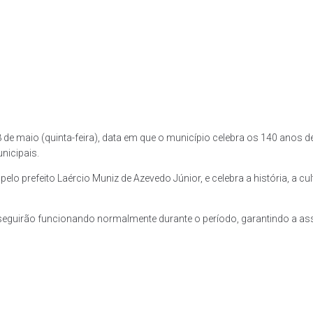
8 de maio (quinta-feira), data em que o município celebra os 140 anos 
unicipais.
elo prefeito Laércio Muniz de Azevedo Júnior, e celebra a história, a c
a seguirão funcionando normalmente durante o período, garantindo a a