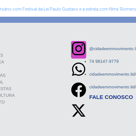
rsário com Festival da Lei Paulo Gustavo e a estreia com filme ‘Romero
@cidadeemmovimento.li
ES
74 98147-9779
CA
cidadeemmovimento.lid
SAS
AL
cidadeemmovimento.lid
ISTAS
ULTURA
FALE CONOSCO
TO