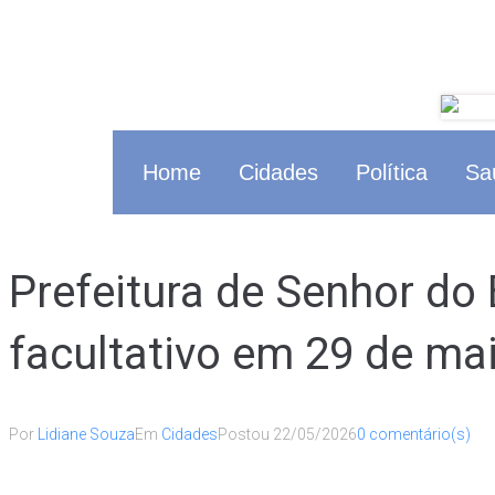
Home
Cidades
Política
Sa
Prefeitura de Senhor do 
facultativo em 29 de ma
Por
Lidiane Souza
Em
Cidades
Postou
22/05/2026
0 comentário(s)