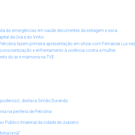
posta às emergências em saúde decorrentes da estiagem e seca
pital da Uva e do Vinho
m Petrolina fazem primeira apresentação em show com Fernanda Luz ne
conscientização e enfrentamento à violência contra a mulher
amento do ar e mamona na TVE
 poderoso’, destaca Simão Durando
 na periferia de Petrolina
io Público Imaterial da cidade de Juazeiro
Minha’rimã”