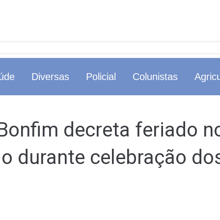
úde
Diversas
Policial
Colunistas
Agricu
Bonfim decreta feriado n
io durante celebração d