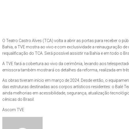
O Teatro Castro Alves (TCA) volta a abrir as portas para receber o pú
Bahia, a TVE mostra ao vivo e com exclusividade a reinauguração de 
requalificação do TCA. Será possível assistir na Bahia e em todo o B
A TVE fará a cobertura ao vivo da cerimônia, levando aos telespectado
emissora também mostrará os detalhes da reforma, realizada em três 
As obras tiveram início em março de 2024. Desde então, o equipament
das estruturas destinadas aos corpos artísticos residentes: o Balé Te
ainda melhorias em acessibilidade, segurança, atualização tecnológi
cênicas do Brasil.
Ascom TVE