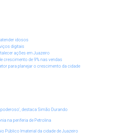
a atender idosos
iços digitais
rtalecer ações em Juazeiro
de crescimento de 9% nas vendas
etor para planejar o crescimento da cidade
 poderoso’, destaca Simão Durando
 na periferia de Petrolina
io Público Imaterial da cidade de Juazeiro