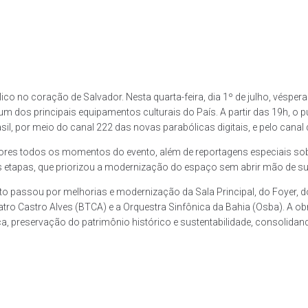
blico no coração de Salvador. Nesta quarta-feira, dia 1º de julho, véspe
um dos principais equipamentos culturais do País. A partir das 19h, o
rasil, por meio do canal 222 das novas parabólicas digitais, e pelo ca
res todos os momentos do evento, além de reportagens especiais sobre a
etapas, que priorizou a modernização do espaço sem abrir mão de sua 
o passou por melhorias e modernização da Sala Principal, do Foyer, d
atro Castro Alves (BTCA) e a Orquestra Sinfônica da Bahia (Osba). A ob
ca, preservação do patrimônio histórico e sustentabilidade, consolid