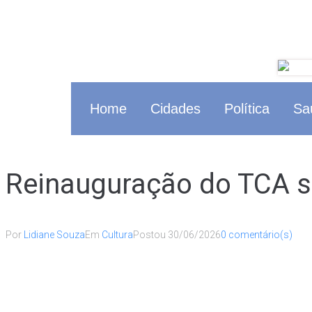
Home
Cidades
Política
Sa
Reinauguração do TCA se
Por
Lidiane Souza
Em
Cultura
Postou
30/06/2026
0 comentário(s)