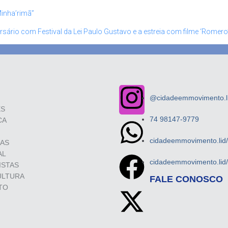
Minha’rimã”
rsário com Festival da Lei Paulo Gustavo e a estreia com filme ‘Romero
@cidadeemmovimento.li
ES
74 98147-9779
CA
cidadeemmovimento.lid
SAS
AL
cidadeemmovimento.lid
ISTAS
ULTURA
FALE CONOSCO
TO