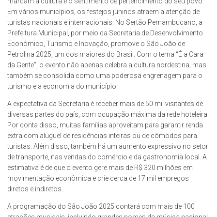
marcam a cultura e o sentimento de pertencimento do seu povo.
Em vários municípios, os festejos juninos atraem a atenção de
turistas nacionais e internacionais. No Sertão Pernambucano, a
Prefeitura Municipal, por meio da Secretaria de Desenvolvimento
Econômico, Turismo e Inovação, promove o São João de
Petrolina 2025, um dos maiores do Brasil. Com o tema “É a Cara
da Gente”, o evento não apenas celebra a cultura nordestina, mas
também se consolida como uma poderosa engrenagem para o
turismo e a economia do município.
A expectativa da Secretaria é receber mais de 50 mil visitantes de
diversas partes do país, com ocupação máxima da rede hoteleira.
Por conta disso, muitas famílias aproveitam para garantir renda
extra com aluguel de residências inteiras ou de cômodos para
turistas. Além disso, também há um aumento expressivo no setor
de transporte, nas vendas do comércio e da gastronomia local. A
estimativa é de que o evento gere mais de R$ 320 milhões em
movimentação econômica e crie cerca de 17 mil empregos
diretos e indiretos.
A programação do São João 2025 contará com mais de 100
atrações musicais, incluindo grandes nomes da música nacional