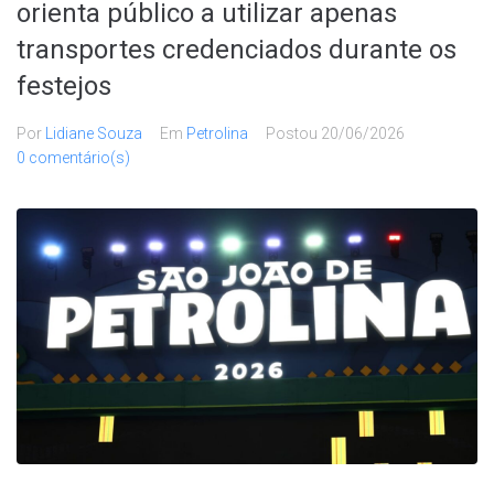
orienta público a utilizar apenas
transportes credenciados durante os
festejos
Por
Lidiane Souza
Em
Petrolina
Postou
20/06/2026
0 comentário(s)