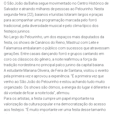
O São João da Bahia segue movimentado no Centro Histórico de
Salvador e atraindo milhares de pessoas ao Pelourinho. Nesta
segunda-feira (22), baianos e turistas lotaram largos e praças
para acompanhar uma programação marcada pelo forró
tradicional, pela diversidade musical e pelo clima típico dos
festejos juninos.
No Largo do Pelourinho, um dos espaços mais disputados da
festa, os shows de Canários do Reino, Mastruz com Leite e
Falamansa embalaram o público com sucessos que atravessam
gerações. Entre casais dançando forró e grupos cantando em
coro os clássicos do gênero, a noite reafirmou a força da
tradição nordestina no principal palco junino da capital baiana.
A estudante Mariana Oliveira, de Feira de Santana, visitou o evento
pela primeira vez e aprovou a experiência. “É a primeira vez que
venho ao São João do Pelourinho e estou achando tudo muito
organizado. Os shows são ótimos, a energia do lugar é diferente e
dá vontade de ficar a noite toda”, afirmou.
Para os artistas, a festa cumpre um papel importante na
valorização da cultura popular e na democratização do acesso
aos festejos. “É muito importante ver uma festa desse tamanho