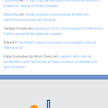
Clustering
em
‘O São João de Petrolina é um motor econômico
poderoso’, destaca Simão Durando
Maria Rita
em
Simão Durando é empossado prefeito em
cerimônia na periferia de Petrolina
Geraldo Pontes
em
Espetáculo Victor-Victória agora é Patrimônio
Público Imaterial da cidade de Juazeiro
Erika
em
Pók Ribeiro, lança o seu mais novo trabalho autoral
“Minha’rimã”
Katia Gonçalves do Amor Divino
em
Juazeiro abre mês de
aniversário com Festival da Lei Paulo Gustavo e a estreia com
filme ‘Romero’