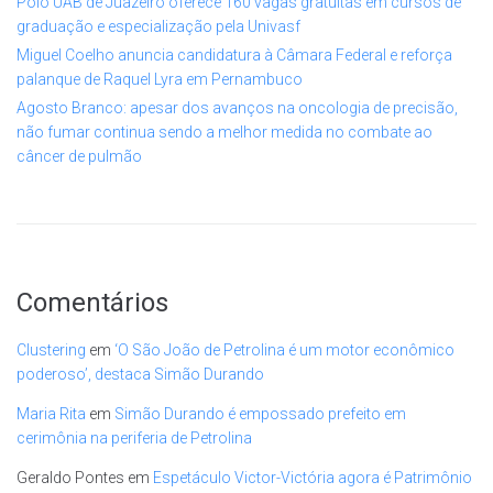
Polo UAB de Juazeiro oferece 160 vagas gratuitas em cursos de
graduação e especialização pela Univasf
Miguel Coelho anuncia candidatura à Câmara Federal e reforça
palanque de Raquel Lyra em Pernambuco
Agosto Branco: apesar dos avanços na oncologia de precisão,
não fumar continua sendo a melhor medida no combate ao
câncer de pulmão
Comentários
Clustering
em
‘O São João de Petrolina é um motor econômico
poderoso’, destaca Simão Durando
Maria Rita
em
Simão Durando é empossado prefeito em
cerimônia na periferia de Petrolina
Geraldo Pontes
em
Espetáculo Victor-Victória agora é Patrimônio