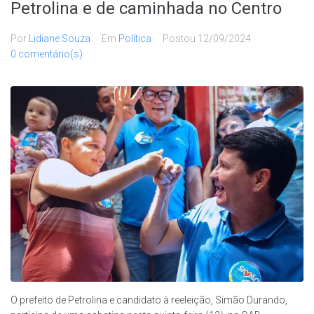
Petrolina e de caminhada no Centro
Por
Lidiane Souza
Em
Política
Postou
12/09/2024
0 comentário(s)
O prefeito de Petrolina e candidato à reeleição, Simão Durando,