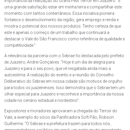
importância da realização do Grand Petit Terroir em Juazeiro. “É
uma grande satisfação estar em minha terra e compartilhar este
momento com tantos conterrâneos. Essa iniciativa pioneira
fortalece o desenvolvimento da região, gera emprego e renda e
mostra o potencial dos nossos produtos. Tenho certeza de que
este é apenas o começo de um trabalho que continuará a
destacar o Vale do São Francisco como referência de qualidade e
competitividade.”
A relevância da parceria com o Sebrae foi destacada pelo prefeito
de Juazeiro, Andrei Gonçalves. “Hoje é um dia de alegria para
Juazeiro e para o seu povo, que vê resgatada ainda mais a
autoestima. A realização do evento e a reunião do Conselho
Deliberativo do Sebrae em nossa cidade são motivos de orgulho
para todos os juazeirenses. Isso demonstra que o Sebrae tem um
olhar especial para Juazeiro e reconhece a importância da nossa
cidade no cenário estadual e nordestino”.
Expositores e moradores aprovaram a chegada do Terroir do
Vale, a exemplo do sócio da Panificadora Soft Pão, Robson
Guilherme. “O Sebrae e a prefeitura trazem para todos nós,