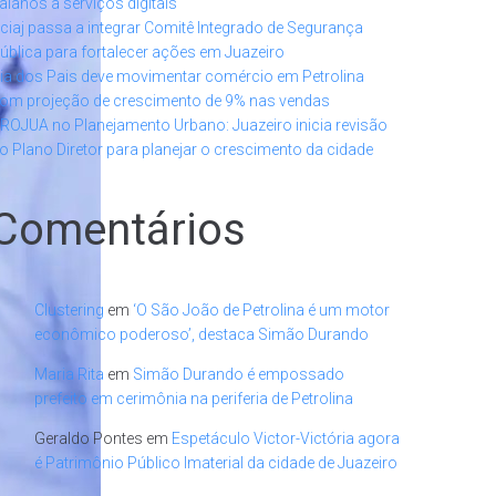
aianos a serviços digitais
ciaj passa a integrar Comitê Integrado de Segurança
ública para fortalecer ações em Juazeiro
ia dos Pais deve movimentar comércio em Petrolina
om projeção de crescimento de 9% nas vendas
ROJUA no Planejamento Urbano: Juazeiro inicia revisão
o Plano Diretor para planejar o crescimento da cidade
Comentários
Clustering
em
‘O São João de Petrolina é um motor
econômico poderoso’, destaca Simão Durando
Maria Rita
em
Simão Durando é empossado
prefeito em cerimônia na periferia de Petrolina
Geraldo Pontes
em
Espetáculo Victor-Victória agora
é Patrimônio Público Imaterial da cidade de Juazeiro