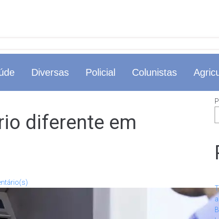
úde
Diversas
Policial
Colunistas
Agricu
P
rio diferente em
ntário(s)
T
a
B