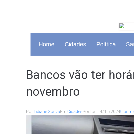
Home
Cidades
Política
Sa
Bancos vão ter horá
novembro
Por
Lidiane Souza
Em
Cidades
Postou
14/11/2024
0 come