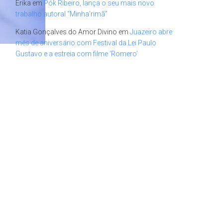
Erika
em
Pók Ribeiro, lança o seu mais novo
trabalho autoral “Minha’rimã”
Katia Gonçalves do Amor Divino
em
Juazeiro abre
mês de aniversário com Festival da Lei Paulo
Gustavo e a estreia com filme ‘Romero’