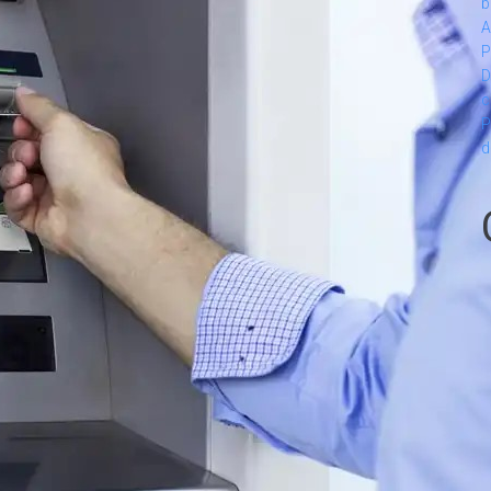
b
A
P
D
c
P
d