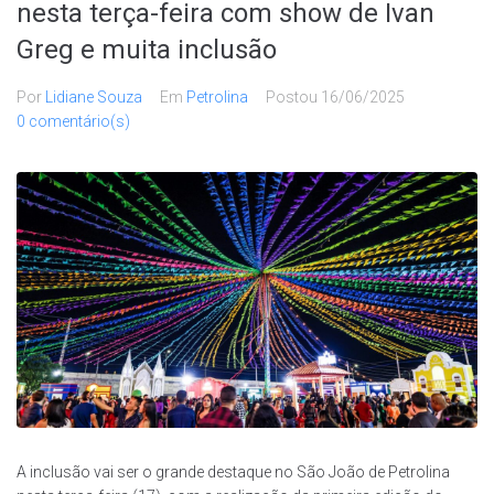
nesta terça-feira com show de Ivan
Greg e muita inclusão
Por
Lidiane Souza
Em
Petrolina
Postou
16/06/2025
0 comentário(s)
A inclusão vai ser o grande destaque no São João de Petrolina