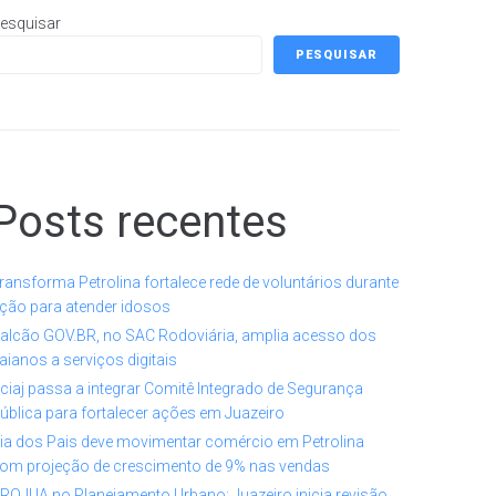
esquisar
PESQUISAR
Posts recentes
ransforma Petrolina fortalece rede de voluntários durante
ção para atender idosos
alcão GOV.BR, no SAC Rodoviária, amplia acesso dos
aianos a serviços digitais
ciaj passa a integrar Comitê Integrado de Segurança
ública para fortalecer ações em Juazeiro
ia dos Pais deve movimentar comércio em Petrolina
om projeção de crescimento de 9% nas vendas
ROJUA no Planejamento Urbano: Juazeiro inicia revisão