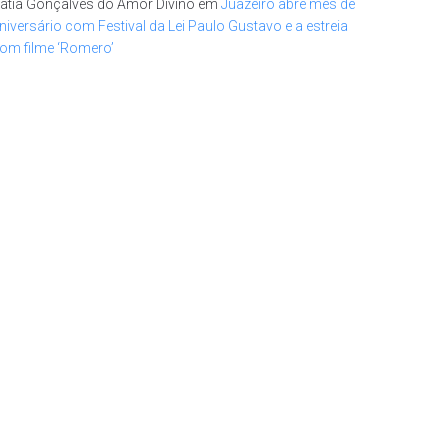
atia Gonçalves do Amor Divino
em
Juazeiro abre mês de
niversário com Festival da Lei Paulo Gustavo e a estreia
om filme ‘Romero’