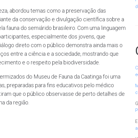
d
areza, abordou temas como a preservação das
nte da conservação e divulgação científica sobre a
ela fauna do semiárido brasileiro. Com uma linguagem
participantes, especialmente dos jovens, que
iálogo direto com o público demonstra ainda mais o
os entre a ciência e a sociedade, mostrando que
imento e o respeito pela biodiversidade.
C
e
idermizados do Museu de Fauna da Caatinga foi uma
as, preparadas para fins educativos pelo médico
M
c
mitiram que o público observasse de perto detalhes de
a da região.
G
P
E
a