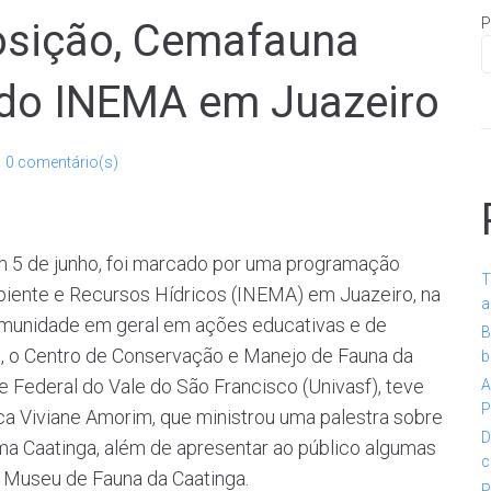
P
osição, Cemafauna
o do INEMA em Juazeiro
0 comentário(s)
m 5 de junho, foi marcado por uma programação
T
biente e Recursos Hídricos (INEMA) em Juazeiro, na
a
comunidade em geral em ações educativas e de
B
s, o Centro de Conservação e Manejo de Fauna da
b
e Federal do Vale do São Francisco (Univasf), teve
A
P
ca Viviane Amorim, que ministrou uma palestra sobre
D
ma Caatinga, além de apresentar ao público algumas
c
o Museu de Fauna da Caatinga.
P