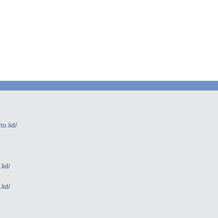
.lid/
lid/
lid/