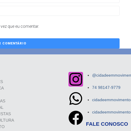
vez que eu comentar.
@cidadeemmovimento
ES
74 98147-9779
CA
cidadeemmovimento.
SAS
AL
cidadeemmovimento.
ISTAS
ULTURA
FALE CONOSCO
TO