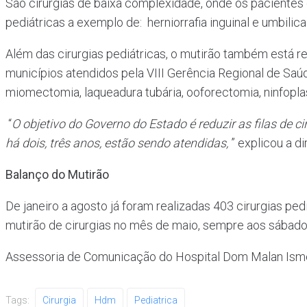
São cirurgias de baixa complexidade, onde os pacientes 
pediátricas a exemplo de: herniorrafia inguinal e umbilica
Além das cirurgias pediátricas, o mutirão também está re
municípios atendidos pela VIII Gerência Regional de Saúd
miomectomia, laqueadura tubária, ooforectomia, ninfoplast
“
O objetivo do
Governo do Estado é reduzir as filas de c
há dois, três anos, estão sendo atendidas,
” explicou a d
Balanço do Mutirão
De janeiro a agosto já foram realizadas 403 cirurgias p
mutirão de cirurgias no mês de maio, sempre aos sábado
Assessoria de Comunicação do Hospital Dom Malan Is
Tags:
Cirurgia
Hdm
Pediatrica