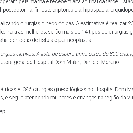
operam pela manhã e recebem alta ao final da tarde. Estão
l, postectomia, fimose, criptorquidia, hipospadia, orquidope
alizando cirurgias ginecológicas. A estimativa é realizar 
e. Para as mulheres, serão mais de 14 tipos de cirurgias 
ia, correção de fístula e perineoplastia.
irurgias eletivas. A lista de espera tinha cerca de 800 c
iretora geral do Hospital Dom Malan, Daniele Moreno.
ediátricas e 396 cirurgias ginecológicas no Hospital Dom
s, e segue atendendo mulheres e crianças na região da VI
mep