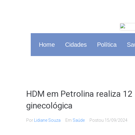
Home
Cidades
Política
Sa
HDM em Petrolina realiza 12 c
ginecológica
Por
Lidiane Souza
Em
Saúde
Postou
15/09/2024