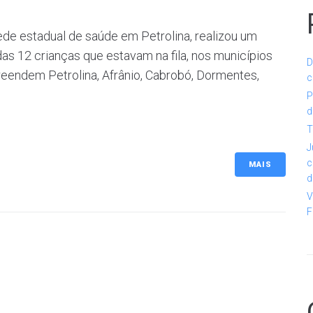
de estadual de saúde em Petrolina, realizou um
das 12 crianças que estavam na fila, nos municípios
D
reendem Petrolina, Afrânio, Cabrobó, Dormentes,
c
P
d
T
J
c
MAIS
d
V
F