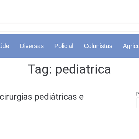
úde
Diversas
Policial
Colunistas
Agricu
Tag:
pediatrica
irurgias pediátricas e
P