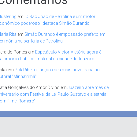
lustering
em
‘O São João de Petrolina é um motor
conômico poderoso’, destaca Simão Durando
aria Rita
em
Simão Durando é empossado prefeito em
erimônia na periferia de Petrolina
eraldo Pontes
em
Espetáculo Victor-Victória agora é
atrimônio Público Imaterial da cidade de Juazeiro
rika
em
Pók Ribeiro, lança o seu mais novo trabalho
utoral “Minha’rimã”
atia Gonçalves do Amor Divino
em
Juazeiro abre mês de
niversário com Festival da Lei Paulo Gustavo e a estreia
om filme ‘Romero’