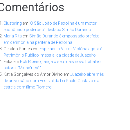
Comentários
Clustering
em
‘O São João de Petrolina é um motor
econômico poderoso’, destaca Simão Durando
Maria Rita
em
Simão Durando é empossado prefeito
em cerimônia na periferia de Petrolina
Geraldo Pontes
em
Espetáculo Victor-Victória agora é
Patrimônio Público Imaterial da cidade de Juazeiro
Erika
em
Pók Ribeiro, lança o seu mais novo trabalho
autoral “Minha’rimã”
Katia Gonçalves do Amor Divino
em
Juazeiro abre mês
de aniversário com Festival da Lei Paulo Gustavo e a
estreia com filme ‘Romero’