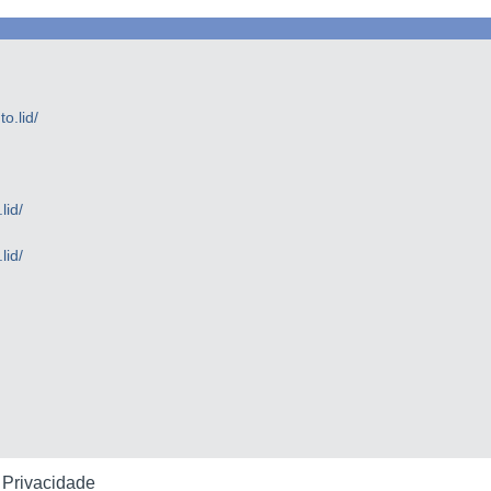
.lid/
lid/
lid/
e Privacidade