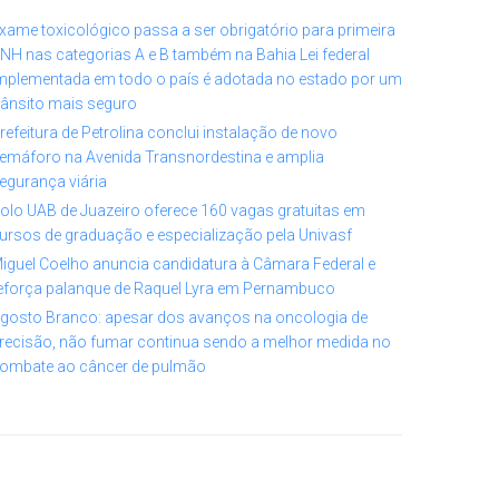
xame toxicológico passa a ser obrigatório para primeira
NH nas categorias A e B também na Bahia Lei federal
mplementada em todo o país é adotada no estado por um
rânsito mais seguro
refeitura de Petrolina conclui instalação de novo
emáforo na Avenida Transnordestina e amplia
egurança viária
olo UAB de Juazeiro oferece 160 vagas gratuitas em
ursos de graduação e especialização pela Univasf
iguel Coelho anuncia candidatura à Câmara Federal e
eforça palanque de Raquel Lyra em Pernambuco
gosto Branco: apesar dos avanços na oncologia de
recisão, não fumar continua sendo a melhor medida no
ombate ao câncer de pulmão