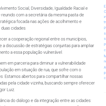
E
olvimento Social, Diversidade, Igualdade Racial e
C
e reunido com a secretária da mesma pasta de
i
stratégica focada nas ações de acolhimento e
t
 duas cidades.
P
s
ecer a cooperação regional entre os municípios,
s
P
 a discussão de estratégias conjuntas para ampliar
c
mento a essa população vulnerável.
M
r
hem em parceria para diminuir a vulnerabilidade
A
opulação em situação de rua, que sofre com o
p
es. Estamos abertos para compartilhar nossas
c
adas pela cidade vizinha, buscando sempre oferecer
gor Luiz.
ância do diálogo e da integração entre as cidades: