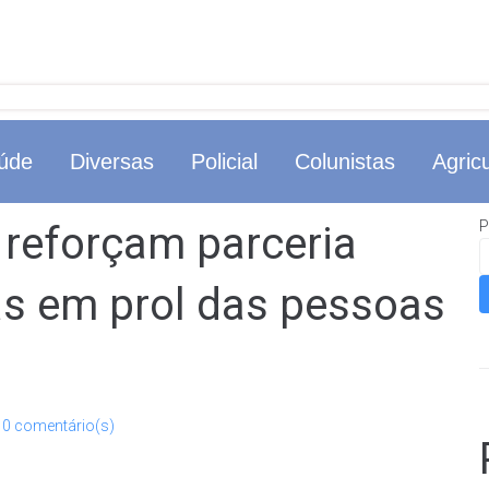
úde
Diversas
Policial
Colunistas
Agricu
P
a reforçam parceria
as em prol das pessoas
0 comentário(s)