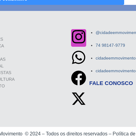
@cidadeemmovimento
ES
74 98147-9779
CA
cidadeemmovimento.
SAS
AL
cidadeemmovimento.
ISTAS
ULTURA
FALE CONOSCO
TO
 Movimento ©
2024 –
Todos os direitos reservados –
Política d