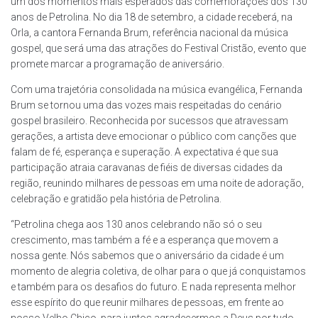
um dos momentos mais esperados das comemorações dos 130
anos de Petrolina. No dia 18 de setembro, a cidade receberá, na
Orla, a cantora Fernanda Brum, referência nacional da música
gospel, que será uma das atrações do Festival Cristão, evento que
promete marcar a programação de aniversário.
Com uma trajetória consolidada na música evangélica, Fernanda
Brum se tornou uma das vozes mais respeitadas do cenário
gospel brasileiro. Reconhecida por sucessos que atravessam
gerações, a artista deve emocionar o público com canções que
falam de fé, esperança e superação. A expectativa é que sua
participação atraia caravanas de fiéis de diversas cidades da
região, reunindo milhares de pessoas em uma noite de adoração,
celebração e gratidão pela história de Petrolina.
“Petrolina chega aos 130 anos celebrando não só o seu
crescimento, mas também a fé e a esperança que movem a
nossa gente. Nós sabemos que o aniversário da cidade é um
momento de alegria coletiva, de olhar para o que já conquistamos
e também para os desafios do futuro. E nada representa melhor
esse espírito do que reunir milhares de pessoas, em frente ao
nosso Velho Chico, para juntos agradecermos a Deus por tudo