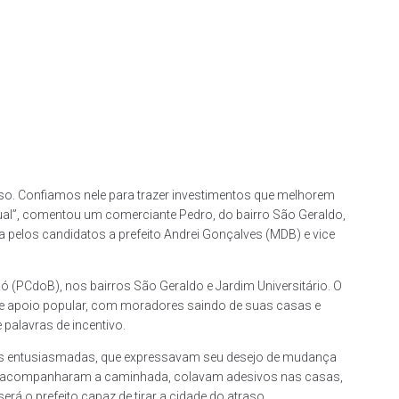
aso. Confiamos nele para trazer investimentos que melhorem
ual”, comentou um comerciante Pedro, do bairro São Geraldo,
da pelos candidatos a prefeito Andrei Gonçalves (MDB) e vice
(PCdoB), nos bairros São Geraldo e Jardim Universitário. O
e apoio popular, com moradores saindo de suas casas e
palavras de incentivo.
as entusiasmadas, que expressavam seu desejo de mudança
res acompanharam a caminhada, colavam adesivos nas casas,
rá o prefeito capaz de tirar a cidade do atraso.