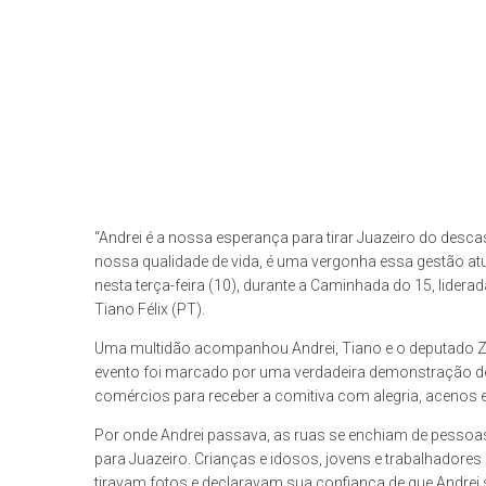
“Andrei é a nossa esperança para tirar Juazeiro do desc
nossa qualidade de vida, é uma vergonha essa gestão at
nesta terça-feira (10), durante a Caminhada do 15, lidera
Tiano Félix (PT).
Uma multidão acompanhou Andrei, Tiano e o deputado Zó 
evento foi marcado por uma verdadeira demonstração d
comércios para receber a comitiva com alegria, acenos e 
Por onde Andrei passava, as ruas se enchiam de pesso
para Juazeiro. Crianças e idosos, jovens e trabalhado
tiravam fotos e declaravam sua confiança de que Andrei se