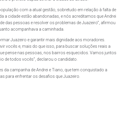
a população com a atual gestão, sobretudo em relação à falta de
da a cidade estão abandonadas, e nós acreditamos que Andrei
e das pessoas e resolver os problemas de Juazeiro”, afirmou
enquanto acompanhava a caminhada.
ormar Juazeiro e garantir mais dignidade aos moradores.
ir vocês e, mais do que isso, para buscar soluções reais a
e, que pense nas pessoas, nos bairros esquecidos. Vamos juntos
io de todos vocês”, declarou o candidato.
s da campanha de Andrei e Tiano, que tem conquistado a
as para enfrentar os desafios que Juazeiro.