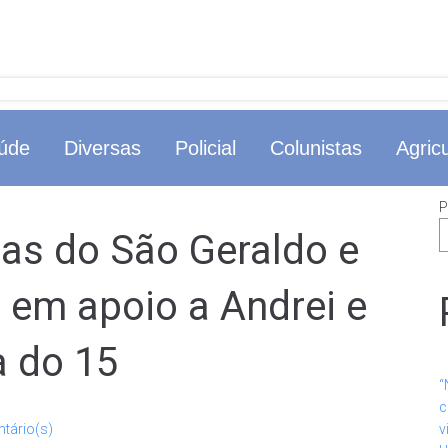
úde
Diversas
Policial
Colunistas
Agricu
P
as do São Geraldo e
o em apoio a Andrei e
 do 15
“
c
tário(s)
v