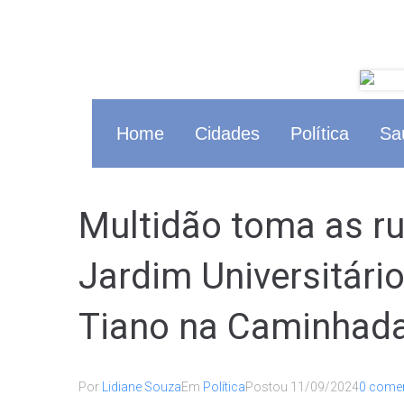
Home
Cidades
Política
Sa
Multidão toma as ru
Jardim Universitári
Tiano na Caminhada
Por
Lidiane Souza
Em
Política
Postou
11/09/2024
0 comen