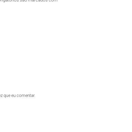
rigatórios são marcados com
*
z que eu comentar.