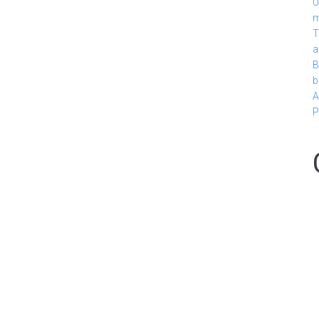
U
m
T
a
B
b
A
P