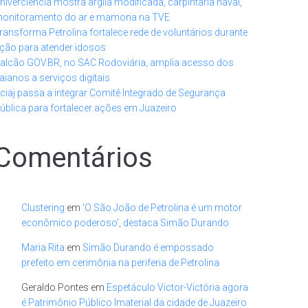
niverciência mostra argila modificada, carpintaria naval,
onitoramento do ar e mamona na TVE
ransforma Petrolina fortalece rede de voluntários durante
ção para atender idosos
alcão GOV.BR, no SAC Rodoviária, amplia acesso dos
aianos a serviços digitais
ciaj passa a integrar Comitê Integrado de Segurança
ública para fortalecer ações em Juazeiro
Comentários
Clustering
em
‘O São João de Petrolina é um motor
econômico poderoso’, destaca Simão Durando
Maria Rita
em
Simão Durando é empossado
prefeito em cerimônia na periferia de Petrolina
Geraldo Pontes
em
Espetáculo Victor-Victória agora
é Patrimônio Público Imaterial da cidade de Juazeiro