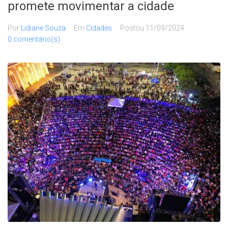
promete movimentar a cidade
Por
Lidiane Souza
Em
Cidades
Postou
11/09/2024
0 comentário(s)