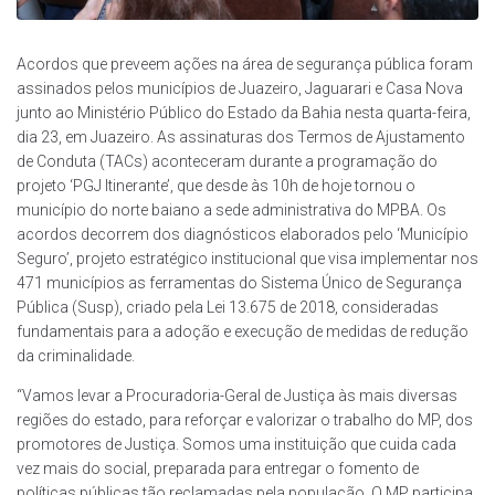
Acordos que preveem ações na área de segurança pública foram
assinados pelos municípios de Juazeiro, Jaguarari e Casa Nova
junto ao Ministério Público do Estado da Bahia nesta quarta-feira,
dia 23, em Juazeiro. As assinaturas dos Termos de Ajustamento
de Conduta (TACs) aconteceram durante a programação do
projeto ‘PGJ Itinerante’, que desde às 10h de hoje tornou o
município do norte baiano a sede administrativa do MPBA. Os
acordos decorrem dos diagnósticos elaborados pelo ‘Município
Seguro’, projeto estratégico institucional que visa implementar nos
471 municípios as ferramentas do Sistema Único de Segurança
Pública (Susp), criado pela Lei 13.675 de 2018, consideradas
fundamentais para a adoção e execução de medidas de redução
da criminalidade.
“Vamos levar a Procuradoria-Geral de Justiça às mais diversas
regiões do estado, para reforçar e valorizar o trabalho do MP, dos
promotores de Justiça. Somos uma instituição que cuida cada
vez mais do social, preparada para entregar o fomento de
políticas públicas tão reclamadas pela população. O MP participa